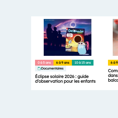
0 à 5 ans
6 à 9 ans
10 à 15 ans
6 à 9
Documentaires
Comm
dans 
Éclipse solaire 2026 : guide
balc
d’observation pour les enfants