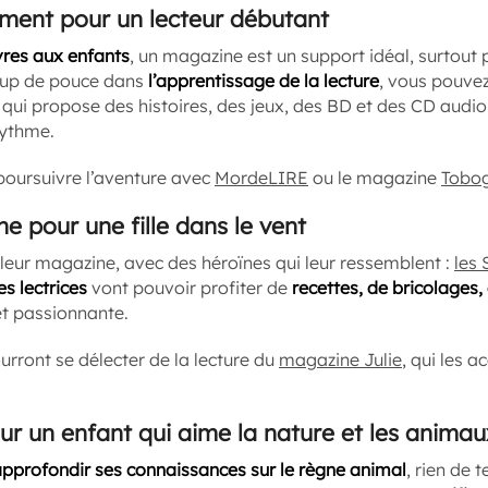
ment pour un lecteur débutant
vres aux enfants
, un magazine est un support idéal, surtout p
coup de pouce dans
l’apprentissage de la lecture
, vous pouve
, qui propose des histoires, des jeux, des BD et des CD audi
rythme.
poursuivre l’aventure avec
MordeLIRE
ou le magazine
Tobo
e pour une fille dans le vent
si leur magazine, avec des héroïnes qui leur ressemblent :
les 
es lectrices
vont pouvoir profiter de
recettes, de bricolages,
t passionnante.
ourront se délecter de la lecture du
magazine Julie
, qui les 
r un enfant qui aime la nature et les animau
pprofondir ses connaissances sur le règne animal
, rien de