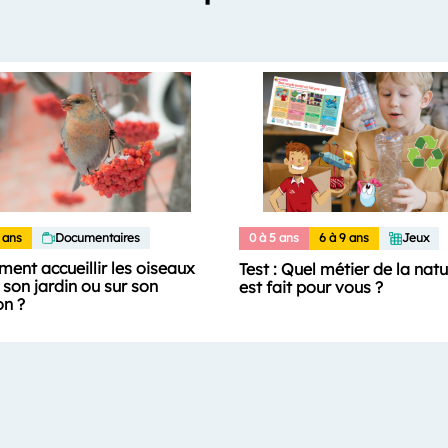
 ans
Documentaires
0 à 5 ans
6 à 9 ans
Jeux
ent accueillir les oiseaux
Test : Quel métier de la nat
son jardin ou sur son
est fait pour vous ?
on ?