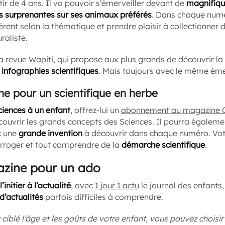
rtir de 4 ans. Il va pouvoir s’émerveiller devant de
magnifiqu
s surprenantes sur ses animaux préférés
. Dans chaque numé
érent selon la thématique et prendre plaisir à collectionner 
raliste.
la
revue Wapiti
, qui propose aux plus grands de découvrir la
 infographies scientifiques
. Mais toujours avec le même éme
ne pour un scientifique en herbe
ciences à un enfant
, offrez-lui un
abonnement au magazine C
couvrir les grands concepts des Sciences. Il pourra égaleme
c une
grande invention
à découvrir dans chaque numéro. Vot
erroger et tout comprendre de la
démarche scientifique
.
azine pour un ado
l’initier à l’actualité
, avec
1 jour 1 actu
le journal des enfants
d’actualités
parfois difficiles à comprendre.
ciblé l’âge et les goûts de votre enfant, vous pouvez chois