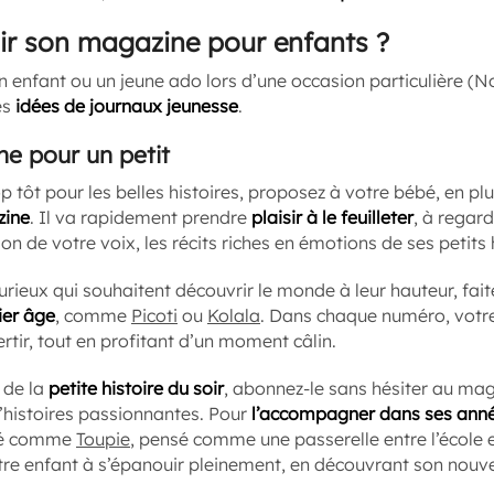
r son magazine pour enfants ?
un enfant ou un jeune ado lors d’une occasion particulière (No
es
idées de journaux jeunesse
.
ne pour un petit
op tôt pour les belles histoires, proposez à votre bébé, en plu
zine
. Il va rapidement prendre
plaisir à le feuilleter
, à regard
son de votre voix, les récits riches en émotions de ses petits 
 curieux qui souhaitent découvrir le monde à leur hauteur, fai
ier âge
, comme
Picoti
ou
Kolala
. Dans chaque numéro, votre
rtir, tout en profitant d’un moment câlin.
 de la
petite histoire du soir
, abonnez-le sans hésiter au ma
 d’histoires passionnantes. Pour
l’accompagner dans ses anné
pté comme
Toupie
, pensé comme une passerelle entre l’école e
 votre enfant à s’épanouir pleinement, en découvrant son nou