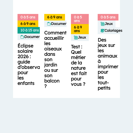
0 à 5 ans
6 à 9 ans
0 à 5
0 à 5 ans
ans
6 à 9 ans
Documentaires
Jeux
6 à 9
10 à 15 ans
Coloriages
ans
Comment
Documentaires
accueillir
Jeux
Des
les
jeux sur
Éclipse
Test :
oiseaux
les
solaire
Quel
dans
animaux
2026 :
métier
son
à
guide
de la
jardin
imprimer
d’observation
nature
ou sur
pour
pour
est fait
son
les
les
pour
balcon
tout-
enfants
vous ?
?
petits