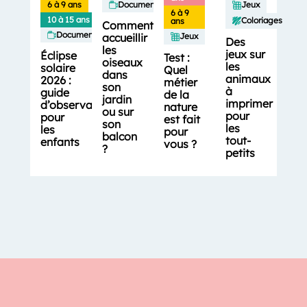
6 à 9 ans
Documentaires
Jeux
6 à 9
10 à 15 ans
Coloriages
ans
Comment
Documentaires
accueillir
Jeux
Des
les
jeux sur
Éclipse
Test :
oiseaux
les
solaire
Quel
dans
animaux
2026 :
métier
son
à
guide
de la
jardin
imprimer
d’observation
nature
ou sur
pour
pour
est fait
son
les
les
pour
balcon
tout-
enfants
vous ?
?
petits