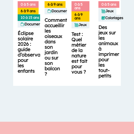
0 à 5 ans
6 à 9 ans
0 à 5
0 à 5 ans
ans
6 à 9 ans
Documentaires
Jeux
6 à 9
10 à 15 ans
Coloriages
ans
Comment
Documentaires
accueillir
Jeux
Des
les
jeux sur
Éclipse
Test :
oiseaux
les
solaire
Quel
dans
animaux
2026 :
métier
son
à
guide
de la
jardin
imprimer
d’observation
nature
ou sur
pour
pour
est fait
son
les
les
pour
balcon
tout-
enfants
vous ?
?
petits