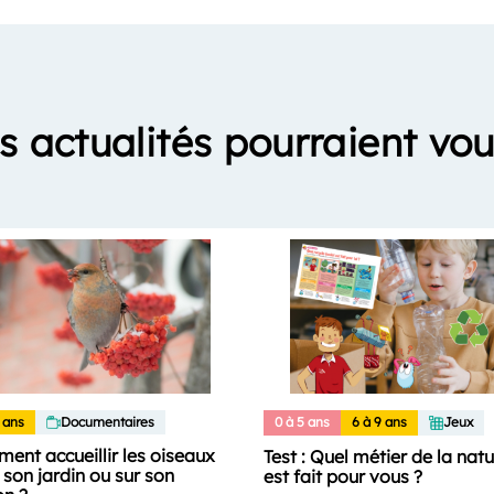
s actualités pourraient vou
 ans
Documentaires
0 à 5 ans
6 à 9 ans
Jeux
ent accueillir les oiseaux
Test : Quel métier de la nat
son jardin ou sur son
est fait pour vous ?