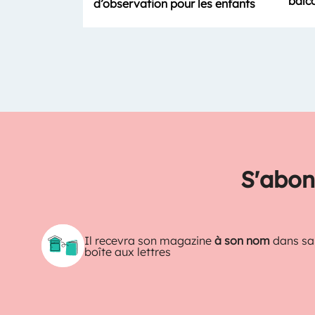
balc
d’observation pour les enfants
S'abon
Il recevra son magazine
à son nom
dans sa
boîte aux lettres