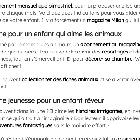
ement mensuel que bimestriel
, pour lui proposer une lectur
o chaque mois. Voici quelques indications pour vous aider 
é de votre enfant. Il y a forcément un
magazine Milan
qui lui
ne pour un enfant qui aime les animaux
onné par le monde des animaux, un
abonnement au magazine
 chaque numéro, il va pouvoir découvrir des
reportages et d
nces, tout en s’émerveillant. Et pour
décorer sa chambre
, W
fficher !
rs peuvent
collectionner des fiches animaux
et se divertir ave
ant.
ne jeunesse pour un enfant rêveur
souvent dans la lune ? Il aime les
histoires intrigantes
, en in
out ce qui a trait à l’imaginaire ? Bon lecteur, il apprivoise l
aventures fantastiques
sans le moindre effort ?
r à rêver et s’épanouir pleinement, proposez-lui un
abonneme