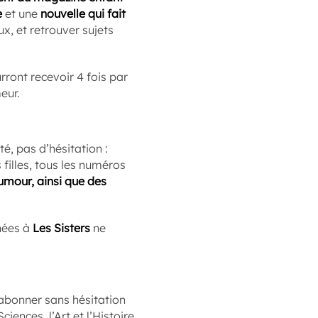
e
et une
nouvelle qui fait
eux, et retrouver sujets
ront recevoir 4 fois par
eur.
é, pas d’hésitation :
filles, tous les numéros
umour, ainsi que des
nnées à
Les Sisters
ne
’abonner sans hésitation
ences, l’Art et l’Histoire.