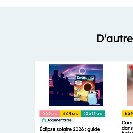
D'autre
0 à 5 ans
6 à 9 ans
10 à 15 ans
6 à 9
Documentaires
Comm
dans 
Éclipse solaire 2026 : guide