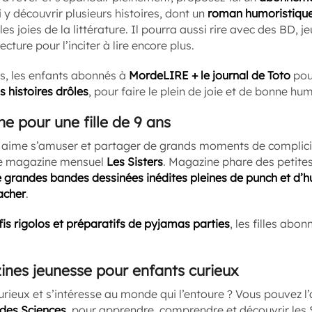
si y découvrir plusieurs histoires, dont un
roman humoristiqu
les joies de la littérature. Il pourra aussi rire avec des BD, j
lecture pour l’inciter à lire encore plus.
is, les enfants abonnés à
MordeLIRE + le journal de Toto
pour
s histoires drôles
, pour faire le plein de joie et de bonne hum
e pour une fille de 9 ans
ui aime s’amuser et partager de grands moments de complicit
 le magazine mensuel
Les Sisters
. Magazine phare des petites 
 grandes bandes dessinées inédites pleines de punch et d’h
acher
.
fis rigolos et préparatifs de pyjamas parties
, les filles abo
ines jeunesse pour enfants curieux
curieux et s’intéresse au monde qui l’entoure ? Vous pouvez l
des Sciences
, pour apprendre, comprendre et découvrir les Sci