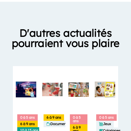
D'autres actualités
pourraient vous plaire
0 à 5 ans
6 à 9 ans
0 à 5
0 à 5 ans
ans
6 à 9 ans
Documentaires
Jeux
6 à 9
10 à 15 ans
Coloriages
ans