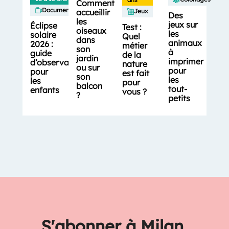
Comment
Documentaires
accueillir
Jeux
Des
les
jeux sur
Éclipse
Test :
oiseaux
les
solaire
Quel
dans
animaux
2026 :
métier
son
à
guide
de la
jardin
imprimer
d’observation
nature
ou sur
pour
pour
est fait
son
les
les
pour
balcon
tout-
enfants
vous ?
?
petits
S'abonner à Milan,