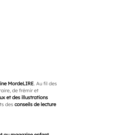
ine MordeLIRE
. Au fil des
ire, de frémir et
ux et des illustrations
nts des
conseils de lecture
 au magazine enfant