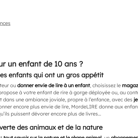
ences
ur un enfant de 10 ans ?
es enfants qui ont un gros appétit
cteur ou
donner envie de lire à un enfant
, choisissez le
magaz
opose à votre enfant de rire à gorge déployée ou, au contra
ut dans une ambiance joviale, propre à l’enfance, avec des
je
 donner encore plus envie de lire, MordeLIRE donne aux enfa
qu’ils puissent dévorer encore plus de livres…
uverte des animaux et de la nature
nt
tout savoir sur la nature et le règne animal
, un
abonnement