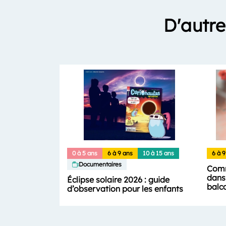
D'autre
0 à 5 ans
6 à 9 ans
10 à 15 ans
6 à 9
Documentaires
Comm
dans 
Éclipse solaire 2026 : guide
balc
d’observation pour les enfants