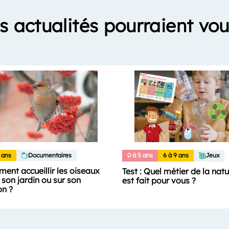
s actualités pourraient vou
 ans
Documentaires
0 à 5 ans
6 à 9 ans
Jeux
ent accueillir les oiseaux
Test : Quel métier de la nat
son jardin ou sur son
est fait pour vous ?
on ?