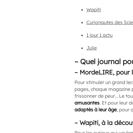
Wapiti
Curionautes des Sci
1 jour 1 actu
Julie
–
Quel journal po
–
MordeLIRE, pour l
Pour stimuler un grand le
pages, chaque magazine pr
frissonner de peur… Le to
amusantes
. Et pour leur
adaptés à leur âge
, pour 
–
Wapiti, à la déco
Pour les curieux qui veule