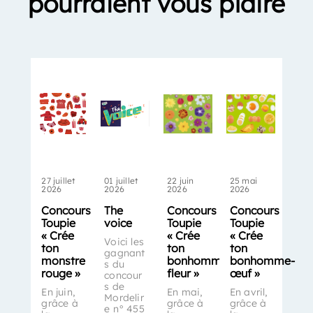
pourraient vous plaire
27 juillet
01 juillet
22 juin
25 mai
2026
2026
2026
2026
Concours
The
Concours
Concours
Toupie
voice
Toupie
Toupie
« Crée
« Crée
« Crée
Voici les
ton
ton
ton
gagnant
monstre
bonhomme-
bonhomme-
s du
rouge »
fleur »
œuf »
concour
s de
En juin,
En mai,
En avril,
Mordelir
grâce à
grâce à
grâce à
e n° 455