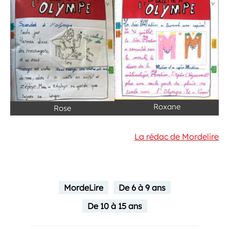
Roxane
Rose
La rédac de Mordelire
MordeLire
De 6 à 9 ans
De 10 à 15 ans