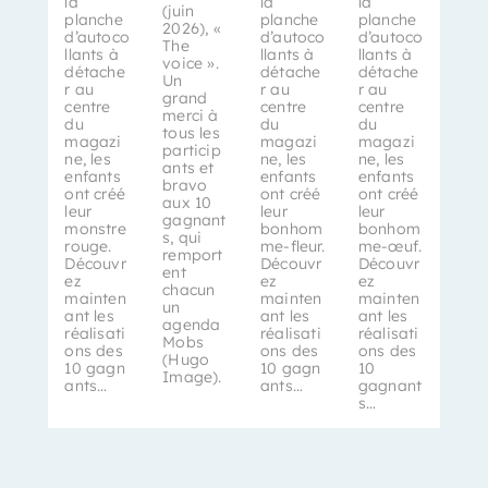
la
la
la
(juin
planche
planche
planche
2026), «
d’autoco
d’autoco
d’autoco
The
llants à
llants à
llants à
voice ».
détache
détache
détache
Un
r au
r au
r au
grand
centre
centre
centre
merci à
du
du
du
tous les
magazi
magazi
magazi
particip
ne, les
ne, les
ne, les
ants et
enfants
enfants
enfants
bravo
ont créé
ont créé
ont créé
aux 10
leur
leur
leur
gagnant
monstre
bonhom
bonhom
s, qui
rouge.
me-fleur.
me-œuf.
remport
Découvr
Découvr
Découvr
ent
ez
ez
ez
chacun
mainten
mainten
mainten
un
ant les
ant les
ant les
agenda
réalisati
réalisati
réalisati
Mobs
ons des
ons des
ons des
(Hugo
10 gagn
10 gagn
10
Image).
ants…
ants…
gagnant
s…