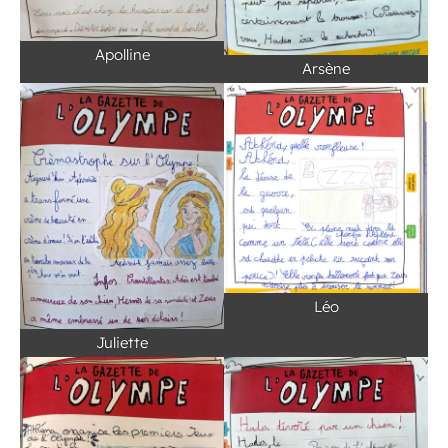
Apolline
Arsène
Léo
Juliette