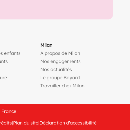
Milan
s enfants
A propos de Milan
(ouvre une nouvelle fe
ants
Nos engagements
(ouvre une nouvelle fenêtr
Nos actualités
(ouvre une nouvelle fenêtre)
(ouvre une nouvelle fen
ture
Le groupe Bayard
(ouvre une nouvelle f
Travailler chez Milan
n France
rédits
|
Plan du site
|
Déclaration d'accessibilité