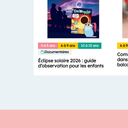
0 à 5 ans
6 à 9 ans
10 à 15 ans
6 à 9
Documentaires
Comm
dans 
Éclipse solaire 2026 : guide
balc
d’observation pour les enfants