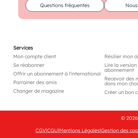
Questions fréquentes
Nous
Services
Mon compte client
Résilier mon 
Se réabonner
Lire la versio
abonnement
Offrir un abonnement à l'international
Recevoir des 
Parrainer des amis
dans mon cho
Changer de magazine
Créer un bon 
© 2026 
CGV
|
CGU
|
Mentions Légales
|
Gestion des coo