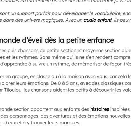
 mélodies en maternelle puis viennent des morceaux plus é
ont un support parfait pour développer le vocabulaire, enco
s dans des univers magiques. Avec un
audio enfant
, ils peu
onde d’éveil dès la petite enfance
es puis chansons de petite section et moyenne section aiden
mes et les rythmes. Sans même qu’ils ne s’en rendent compte 
 d’apprendre à suivre un rythme, de mémoriser de façon très
r en groupe, en classe ou à la maison avec vous, car cela l
explorer leurs émotions. De 0 à 5 ans, avec des classiques c
r Tiloulou, les chansons aident les petits à découvrir les val
grande section apportent aux enfants des
histoires
inspirées 
t des personnages, des aventures et des émotions nouvelles q
 d’eux et à y trouver leurs marques.