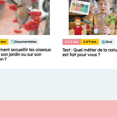
 ans
Documentaires
0 à 5 ans
6 à 9 ans
Jeux
ent accueillir les oiseaux
Test : Quel métier de la nat
son jardin ou sur son
est fait pour vous ?
on ?