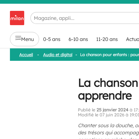
Chargement en cours...
Menu
0-5 ans
6-10 ans
11-20 ans
Actua
Accueil
-
Audio et digital
-
La chanson pour enfants : pou
La chanson 
apprendre
Publié le
25 janvier 2024
à 17
Modifié le 07 juin 2026 à 19:0
Chanter sous la douche, on
des trésors qui accompagn