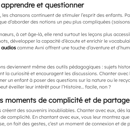
apprendre et questionner
, les chansons continuent de stimuler l’esprit des enfants. Po
que d’aborder des notions un peu plus compliquées (saison
mœurs, à cet âge-là, elle rend surtout les leçons plus access
s, développer la capacité d’écoute et enrichir le vocabulair
s
audios
comme Avni offrent une touche d’aventure et d’humo
ns deviennent même des outils pédagogiques : sujets histori
 la curiosité et encouragent les discussions. Chanter avec 
er un enfant à poser des questions sur la nature ou le recy
t éveiller leur intérêt pour l’Histoire… facile, non ?
s moments de complicité et de partage
créent des souvenirs inoubliables. Chanter avec eux, dès la
e complicité. En chantant avec eux, vous leur montrez que l
se, on fait des gestes, c’est un moment de connexion et de p