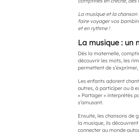
comptines en crèche, des
La musique et la chanson s
faire voyager vos bambin
et en rythme !
La musique : un m
Dès la maternelle, comptin
découvrir les mots, les ri
permettent de s’exprimer,
Les enfants adorent chante
autres, à participer ou à 
« Partager » interprétés pa
s’amusant.
Ensuite, les chansons de 
la musique, ils découvren
connecter au monde autour