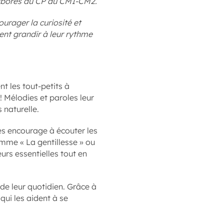
laborés du CP au CM1-CM2.
urager la curiosité et
vent grandir à leur rythme
t les tout-petits à
! Mélodies et paroles leur
 naturelle.
es encourage à écouter les
omme « La gentillesse » ou
eurs essentielles tout en
de leur quotidien. Grâce à
ui les aident à se