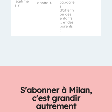
légitime
capacité
abstrait.
s ?
s
d’attenti
on des
enfants
… et des
parents
!
S'abonner à Milan,
c'est grandir
autrement