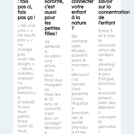
: fais
sororité,
connecter
savoir
pas ci,
c’est
votre
sur la
fais
aussi
enfant
concentration
pas ça !
pour
à la
de
les
nature
l’enfant
« Ne crie
petites
?
pas », «
Entre 3
filles !
ne saute
et 6 ans,
De
pas », «
la
nombre
Se
ne
concentr
uses
défendr
mange
ation de
études
e,
pas
l'enfant
scientifi
soutenir
avec tes
se
ques le
une
doigts »
dévelop
montren
amie,
… Nous,
pe pas
t :
faire
adultes,
à pas.
découvri
bloc
imposo
Fatigue,
r la
face aux
ns
émotion
nature,
moqueri
parfois
s,
c’est
es,
beaucou
environn
essentie
chez les
p
ement…
l pour
8-12
d’interdi
bien des
l’équilibr
ans, la
ts aux
élément
e
sororité
tout-
s
émotion
n’est
petits.
viennent
nel, la
pas un
Mais
la
santé
concept
sont-ils
perturbe
physiqu
féminist
tous
r.
e et les
e