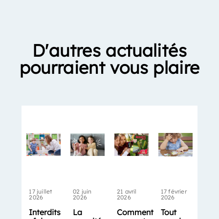
D'autres actualités
pourraient vous plaire
17 juillet
02 juin
21 avril
17 février
2026
2026
2026
2026
Interdits
La
Comment
Tout