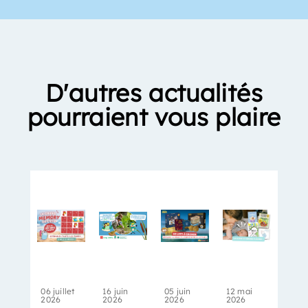
D'autres actualités
pourraient vous plaire
06 juillet
16 juin
05 juin
12 mai
2026
2026
2026
2026