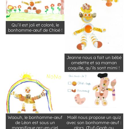
Qu’il est joli et coloré, le
bonhomme-œuf de Chloé !
Jeanne nous a fait un bébé
omelette et sa maman
coquille, qu’ils sont mimi !
Waouh, le bonhomme-œuf
Maël nous propose un quiz
de Léon est sous un
avec son bonhomme-œuf :
magnifique arc-en-ciel.
alors, Œuf-Gogh ou