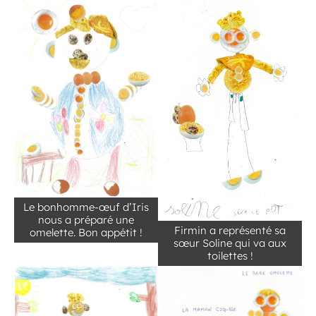
Le bonhomme-œuf d’Iris
nous a préparé une
Firmin a représenté sa
omelette. Bon appétit !
sœur Soline qui va aux
toilettes !