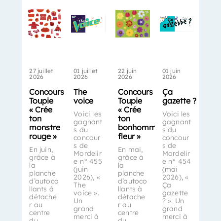
27 juillet
01 juillet
22 juin
01 juin
2026
2026
2026
2026
Concours
The
Concours
Ça
Toupie
voice
Toupie
gazette ?
« Crée
« Crée
Voici les
Voici les
ton
ton
gagnant
gagnant
monstre
bonhomme-
s du
s du
rouge »
fleur »
concour
concour
s de
s de
En juin,
En mai,
Mordelir
Mordelir
grâce à
grâce à
e n° 455
e n° 454
la
la
(juin
(mai
planche
planche
2026), «
2026), «
d’autoco
d’autoco
The
Ça
llants à
llants à
voice ».
gazette
détache
détache
Un
? ». Un
r au
r au
grand
grand
centre
centre
merci à
merci à
du
du