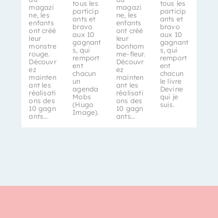
tous les
tous les
magazi
magazi
particip
particip
ne, les
ne, les
ants et
ants et
enfants
enfants
bravo
bravo
ont créé
ont créé
aux 10
aux 10
leur
leur
gagnant
gagnant
monstre
bonhom
s, qui
s, qui
rouge.
me-fleur.
remport
remport
Découvr
Découvr
ent
ent
ez
ez
chacun
chacun
mainten
mainten
un
le livre
ant les
ant les
agenda
Devine
réalisati
réalisati
Mobs
qui je
ons des
ons des
(Hugo
suis.
10 gagn
10 gagn
Image).
ants…
ants…