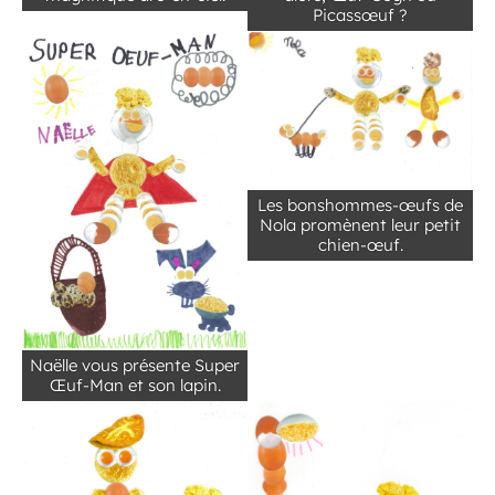
Picassœuf ?
Les bonshommes-œufs de
Nola promènent leur petit
chien-œuf.
Naëlle vous présente Super
Œuf-Man et son lapin.