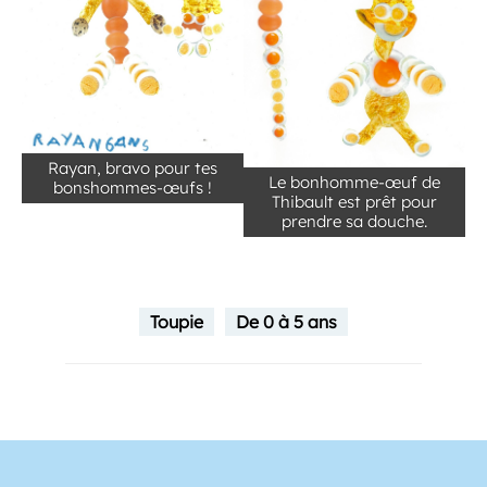
Rayan, bravo pour tes
Le bonhomme-œuf de
bonshommes-œufs !
Thibault est prêt pour
prendre sa douche.
Toupie
De 0 à 5 ans