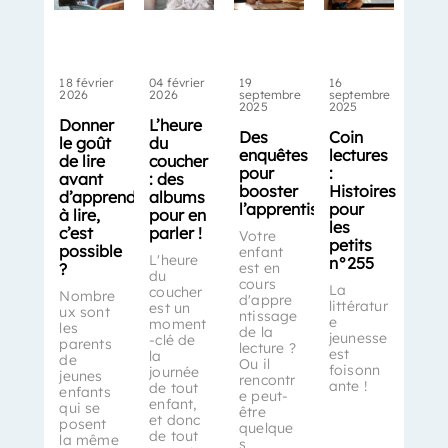
18 février
04 février
19
16
2026
2026
septembre
septembre
2025
2025
Donner
L’heure
Des
Coin
le goût
du
enquêtes
lectures
de lire
coucher
pour
:
avant
: des
booster
Histoires
d’apprendre
albums
l’apprentissage
pour
à lire,
pour en
les
c’est
parler !
Votre
petits
possible
enfant
L'heure
n°255
?
est en
du
cours
La
coucher
Nombre
d'appre
littératur
est un
ux sont
ntissage
e
moment
les
de la
jeunesse
-clé de
parents
lecture ?
est
la
de
Ou il
foisonn
journée
jeunes
rencontr
ante !
de tout
enfants
e peut-
enfant,
qui se
être
et donc
posent
quelque
de tout
la même
s