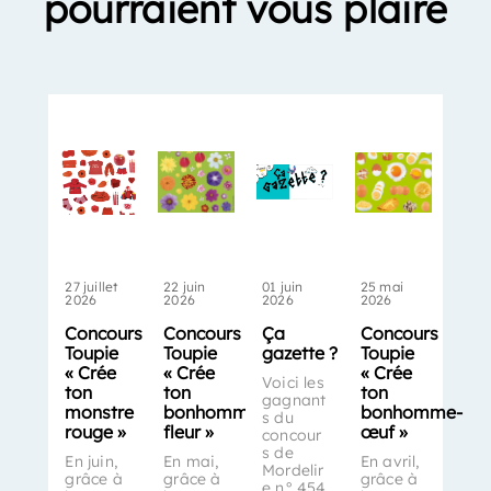
pourraient vous plaire
27 juillet
22 juin
01 juin
25 mai
2026
2026
2026
2026
Concours
Concours
Ça
Concours
Toupie
Toupie
gazette ?
Toupie
« Crée
« Crée
« Crée
Voici les
ton
ton
ton
gagnant
monstre
bonhomme-
bonhomme-
s du
rouge »
fleur »
œuf »
concour
s de
En juin,
En mai,
En avril,
Mordelir
grâce à
grâce à
grâce à
e n° 454