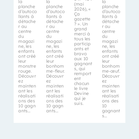
la
la
la
(mai
planche
planche
planche
2026), «
d’autoco
d’autoco
d’autoco
Ça
llants à
llants à
llants à
gazette
détache
détache
détache
? ». Un
r au
r au
r au
grand
centre
centre
centre
merci à
du
du
du
tous les
magazi
magazi
magazi
particip
ne, les
ne, les
ne, les
ants et
enfants
enfants
enfants
bravo
ont créé
ont créé
ont créé
aux 10
leur
leur
leur
gagnant
monstre
bonhom
bonhom
s, qui
rouge.
me-fleur.
me-œuf.
remport
Découvr
Découvr
Découvr
ent
ez
ez
ez
chacun
mainten
mainten
mainten
le livre
ant les
ant les
ant les
Devine
réalisati
réalisati
réalisati
qui je
ons des
ons des
ons des
suis.
10 gagn
10 gagn
10
ants…
ants…
gagnant
s…