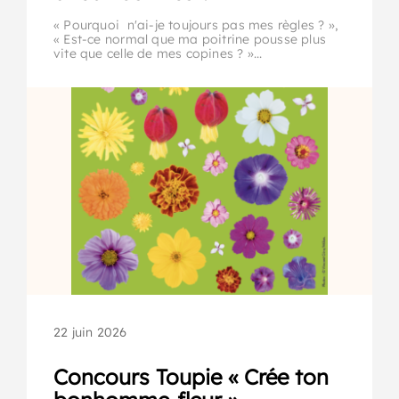
« Pourquoi n'ai-je toujours pas mes règles ? »,
« Est-ce normal que ma poitrine pousse plus
vite que celle de mes copines ? »...
22 juin 2026
Concours Toupie « Crée ton