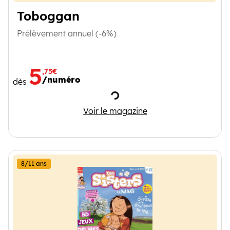
Toboggan
Prélèvement annuel (-6%)
5
,75€
/numéro
dès
Chargement
Toboggan
Voir le magazine
8/11 ans