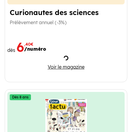
Curionautes des sciences
Prélèvement annuel (-3%)
6
,40€
/numéro
dès
Chargement
Curionautes des sciences
Voir le magazine
Dès 8 ans