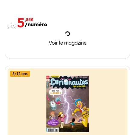
5
,85€
/numéro
dès
Chargement
Mordelire
Voir le magazine
8/12 ans