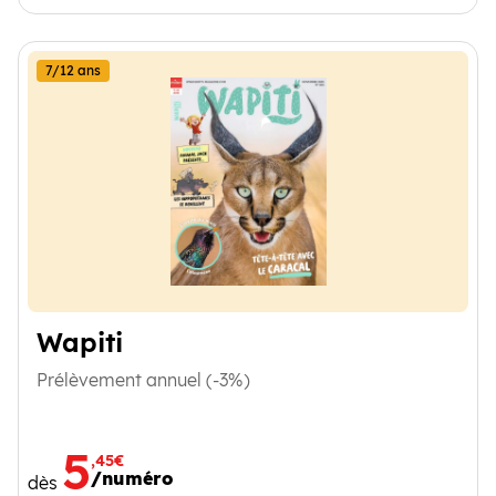
7/12 ans
Wapiti
Prélèvement annuel (-3%)
5
,45€
/numéro
dès