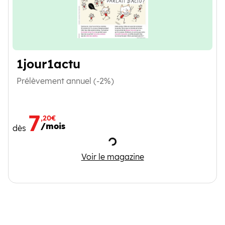
1jour1actu
Prélèvement annuel (-2%)
7
,20€
/mois
dès
Chargement
1jour1actu
Voir le magazine