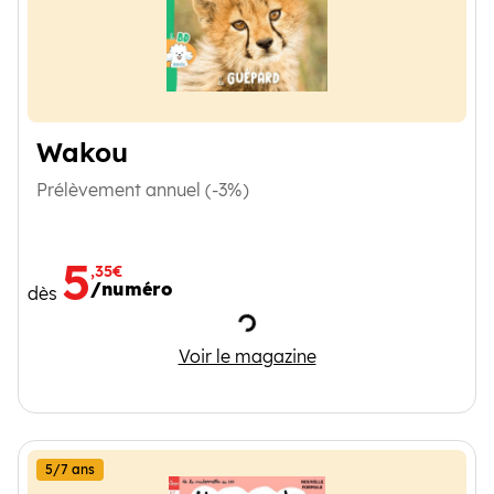
Wakou
Prélèvement annuel (-3%)
5
,35€
/numéro
dès
Chargement
Wakou
Voir le magazine
5/7 ans