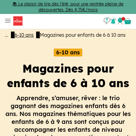
Passer au contenu principal
📚 Le plaisir de lire dès l'été, pour une rentrée pleine de
découvertes. Dès 4,75€/mois
Se con
Panie
...
6-10 ans
Magazines pour enfants de 6 à 10 ans
6-10 ans
Magazines pour
enfants de 6 à 10 ans
Apprendre, s’amuser, rêver : le trio
gagnant des magazines enfants dès 6
ans. Nos magazines thématiques pour les
enfants de 6 à 9 ans sont conçus pour
accompagner les enfants de niveau