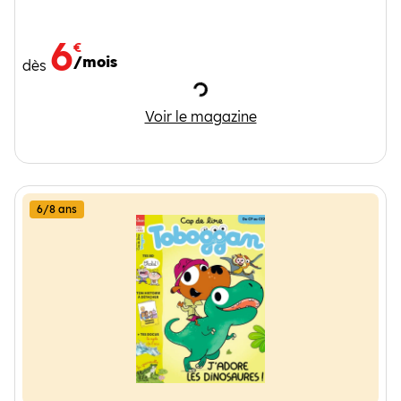
6
€
/mois
dès
Chargement
I Love English 5-8 ans
Voir le magazine
6/8 ans