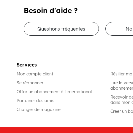
Besoin d'aide ?
Questions fréquentes
No
Services
Mon compte client
Résilier m
Se réabonner
Lire la ve
abonneme
Offrir un abonnement à l'international
Recevoir d
Parrainer des amis
dans mon 
Changer de magazine
Créer un b