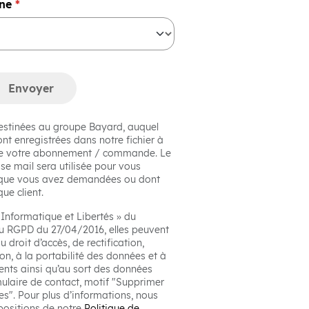
obligatoire
rne
*
Envoyer
estinées au groupe Bayard, auquel
ont enregistrées dans notre fichier à
 de votre abonnement / commande. Le
se mail sera utilisée pour vous
s que vous avez demandées ou dont
ue client.
Informatique et Libertés » du
u RGPD du 27/04/2016, elles peuvent
u droit d’accès, de rectification,
on, à la portabilité des données et à
ments ainsi qu’au sort des données
mulaire de contact, motif "Supprimer
s". Pour plus d’informations, nous
positions de notre
Politique de