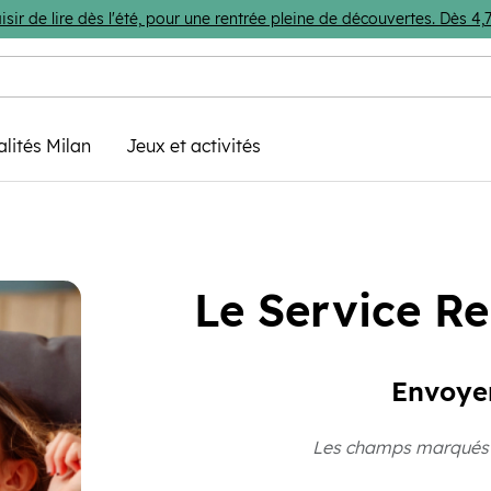
isir de lire dès l'été, pour une rentrée pleine de découvertes. Dès 
alités Milan
Jeux et activités
Le Service Re
Envoye
Les champs marqués d