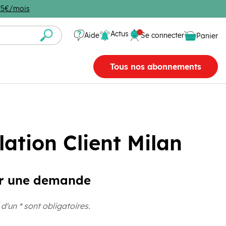
4,75€/mois
Se connecter
Actus
Aide
Se connecter
Panier
Panier vide
Tous nos abonnements
lation Client Milan
r une demande
'un * sont obligatoires.