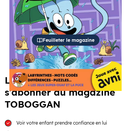
cédent
Suiva
Feuilleter le magazine
Les 5 bonnes raisons de
s’abonner au magazine
TOBOGGAN
Voir votre enfant prendre confiance en lui