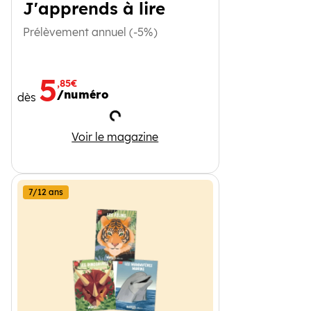
J'apprends à lire
Prélèvement annuel (-5%)
5
,85€
/numéro
dès
Chargement
J'apprends à lire
Voir le magazine
7/12 ans