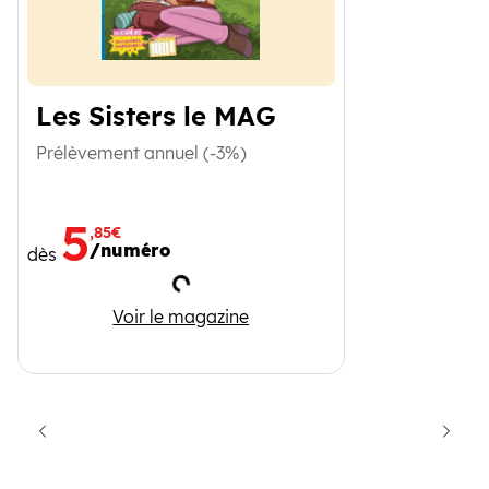
Les Sisters le MAG
Prélèvement annuel (-3%)
5
,85€
/numéro
dès
Chargement
Les Sisters le MAG
Voir le magazine
cédent
Suiva