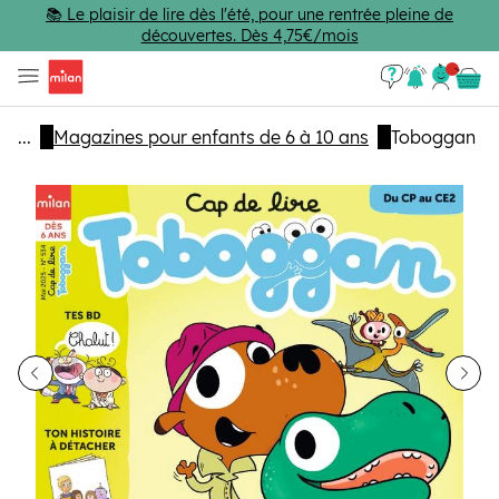
Passer au contenu principal
📚 Le plaisir de lire dès l'été, pour une rentrée pleine de
découvertes. Dès 4,75€/mois
Se con
Panie
...
Magazines pour enfants de 6 à 10 ans
Toboggan
dent
Sui