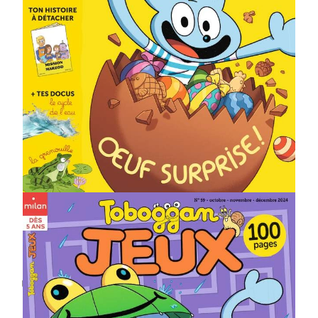
Docus-quiz et récit
mythologie
L'enquête-jeu de Super-
ouaf
Les 3 BD de ses héros
Un mini-livre à détacher