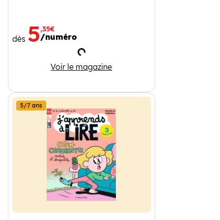
5
,35€
/numéro
dès
Chargement
Wakou
Voir le magazine
5/7 ans