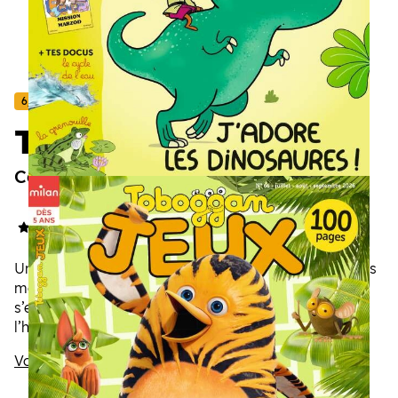
6/8 ans
Toboggan
Cap de lire !
4.8/5
(22 avis)
Un magazine pour aborder la lecture sans stress. Trois
mots magiques pour apprendre à lire presque sans
s’en rendre compte : des jeux, des énigmes et de
l’humour. Avec Toboggan, impossible de s'ennuyer.
Voir la description