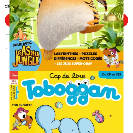
5
,75€
dès
/numéro
Choisir mon offre
Achetez maintenant et recevez votre numéro d'août
À quoi ressemble un
abonnement à un
magazine Toboggan ?