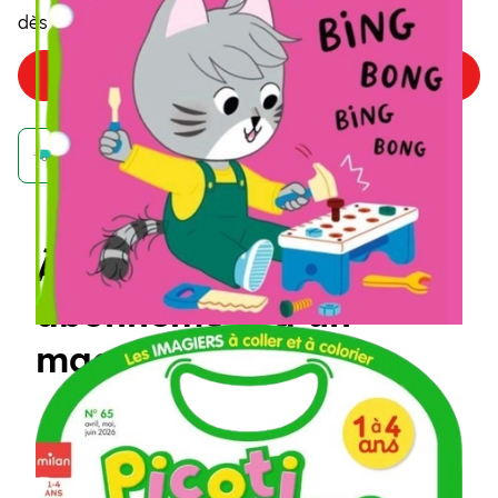
4
,75€
dès
/numéro
Choisir mon offre
Achetez maintenant et recevez votre numéro d'août
À quoi ressemble un
abonnement à un
magazine Picoti ?