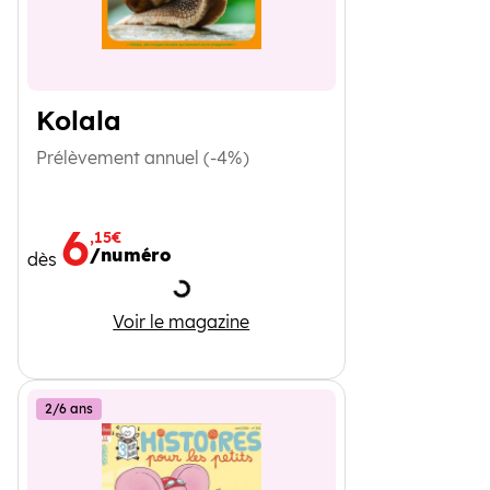
Kolala
Prélèvement annuel (-4%)
6
,15€
/numéro
dès
Chargement
Kolala
Voir le magazine
2/6 ans