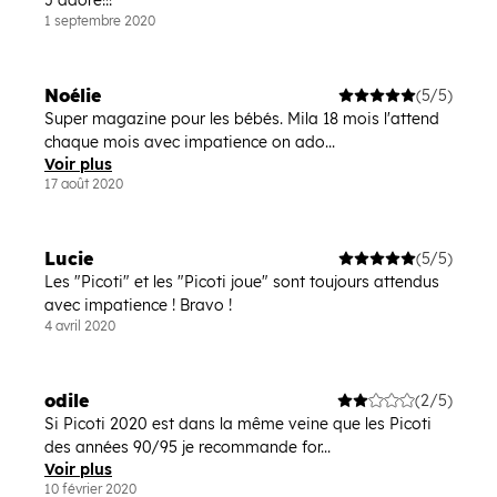
J'adore!!!
1 septembre 2020
Noélie
(5/5)
Super magazine pour les bébés. Mila 18 mois l'attend
chaque mois avec impatience on ado...
Voir plus
17 août 2020
Lucie
(5/5)
Les "Picoti" et les "Picoti joue" sont toujours attendus
avec impatience ! Bravo !
4 avril 2020
odile
(2/5)
Si Picoti 2020 est dans la même veine que les Picoti
des années 90/95 je recommande for...
Voir plus
10 février 2020