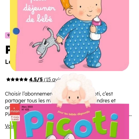
9 mois/3 ans
Picoti
Le magazine des bébés dégourdis
4.5/5
(15 avis)
Choisir l’abonnement au magazine Picoti, c’est
partager tous les mois des moments tendres et
amusants avec votre tout-petit. L’écriture sonore de
Picoti, ses imagiers et ses récits-miroirs font rire, parler
et bouger les bébés.
Voir la description