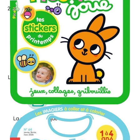
2 histoires avec ses héros
Le récit qui le fait parler
Le cache-cache qui le fait
rire
La surprise ludique à
déplier