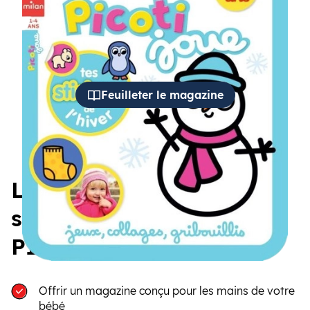
cédent
Suiva
Feuilleter le magazine
Les 5 bonnes raisons de
s’abonner au magazine
PICOTI
Offrir un magazine conçu pour les mains de votre
bébé