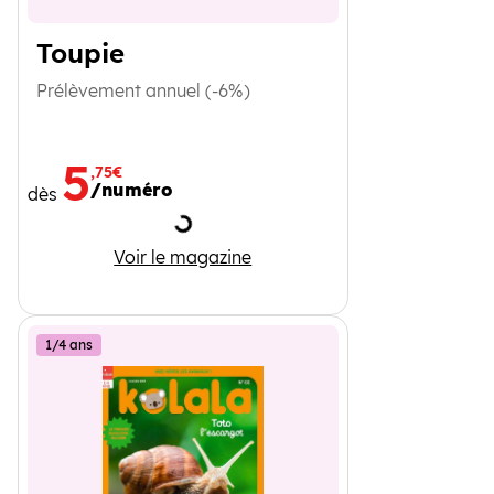
Toupie
Prélèvement annuel (-6%)
5
,75€
/numéro
dès
Chargement
Toupie
Voir le magazine
1/4 ans