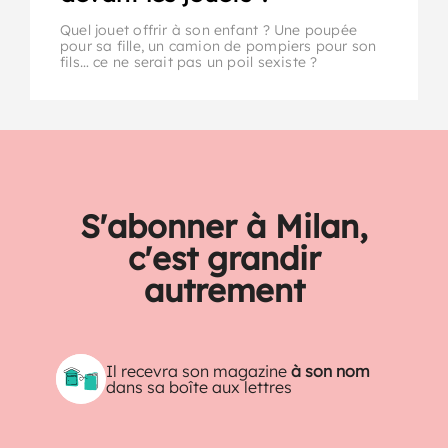
Quel jouet offrir à son enfant ? Une poupée
pour sa fille, un camion de pompiers pour son
fils… ce ne serait pas un poil sexiste ?
S'abonner à Milan,
c'est grandir
autrement
Il recevra son magazine
à son nom
dans sa boîte aux lettres