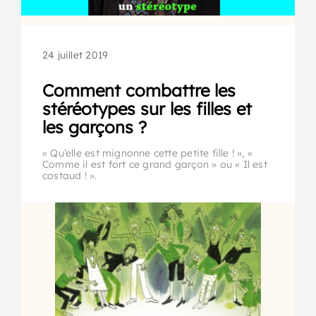
24 juillet 2019
Comment combattre les
stéréotypes sur les filles et
les garçons ?
« Qu’elle est mignonne cette petite fille ! », «
Comme il est fort ce grand garçon » ou « Il est
costaud ! ».