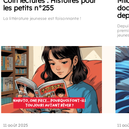
Coin lectures : Histoires pour
Mil
les petits n°255
doc
dep
La littérature jeunesse est foisonnante !
Depui
premi
jeune
11 août 2025
11 ao