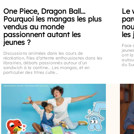
One Piece, Dragon Ball…
Le 
Pourquoi les mangas les plus
par
vendus au monde
nou
passionnent autant les
les
jeunes ?
Face à
jeunes
Discussions animées dans les cours de
ont l
récréation, files d’attente enthousiastes dans les
autou
librairies, débats passionnés autour d’un
du Sud
sandwich à la cantine… Les mangas, et en
particulier des titres culte…