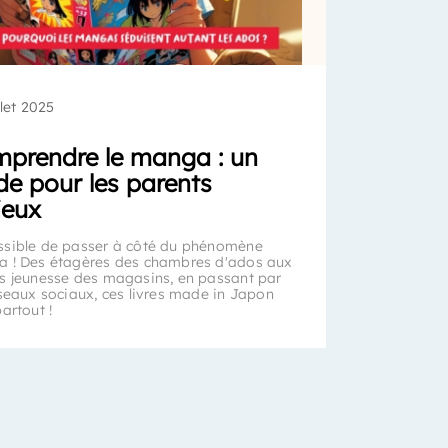
llet 2025
prendre le manga : un
de pour les parents
ieux
sible de passer à côté du phénomène
 ! Des étagères des chambres d'ados aux
s jeunesse des magasins, en passant par
éseaux sociaux, ces livres made in Japon
artout !