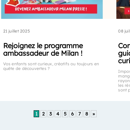
21 juillet 2025
08 jui
Rejoignez le programme
Com
ambassadeur de Milan !
gui
cur
Vos enfants sont curieux, créatifs ou toujours en
quête de découvertes ?
Impos
manga
rayon
les r
sont p
1
2
3
4
5
6
7
8
»