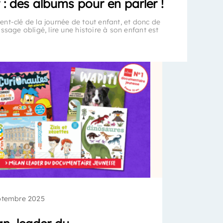
 : des albums pour en parler !
nt-clé de la journée de tout enfant, et donc de
ssage obligé, lire une histoire à son enfant est
ptembre 2025