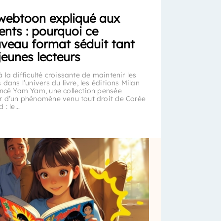
webtoon expliqué aux
ents : pourquoi ce
veau format séduit tant
 jeunes lecteurs
 la difficulté croissante de maintenir les
 dans l’univers du livre, les éditions Milan
ancé Yam Yam, une collection pensée
r d’un phénomène venu tout droit de Corée
 : le…