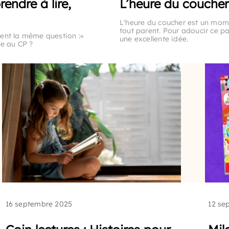
endre à lire,
L’heure du coucher
L'heure du coucher est un mome
tout parent. Pour adoucir ce pa
ent la même question :«
une excellente idée.
ée au CP ?
16 septembre 2025
12 se