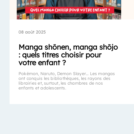
08 août 2025
Manga shōnen, manga shōjo
: quels titres choisir pour
votre enfant ?
Pokémon, Naruto, Demon Slayer… Les mangas
ont conquis les bibliothèques, les rayons des
librairies et, surtout, les chambres de nos
enfants et adolescents.