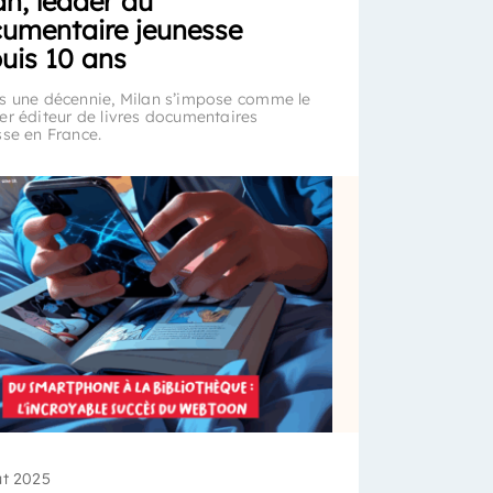
an, leader du
umentaire jeunesse
uis 10 ans
s une décennie, Milan s’impose comme le
er éditeur de livres documentaires
sse en France.
ût 2025