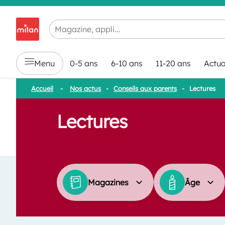
Chargement en cours...
Menu
0-5 ans
6-10 ans
11-20 ans
Actua
Accueil
-
Nos actus
-
Conseils aux parents
-
Lectures
Lectures
Magazines
Âge