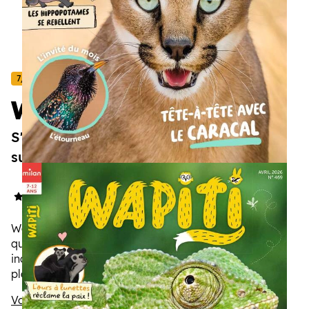
7/12 ans
Wapiti
S'émerveiller des animaux, tout savoir
sur eux !
4.9/5
(73 avis)
Wapiti ouvre grand la fenêtre sur la vie sauvage : de
quoi nourrir la passion des animaux et devenir
incollable sur les espèces aux quatre coins de la
planète. Ses photos spectaculaires les dévoilent
comme vous ne les avez jamais vus.
Voir la description