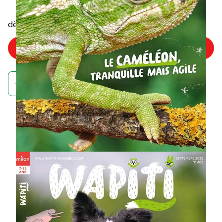
5
,45€
dès
/numéro
Choisir mon offre
Achetez maintenant et recevez votre numéro d'août
À quoi ressemble un
abonnement au
magazine Wapiti ?