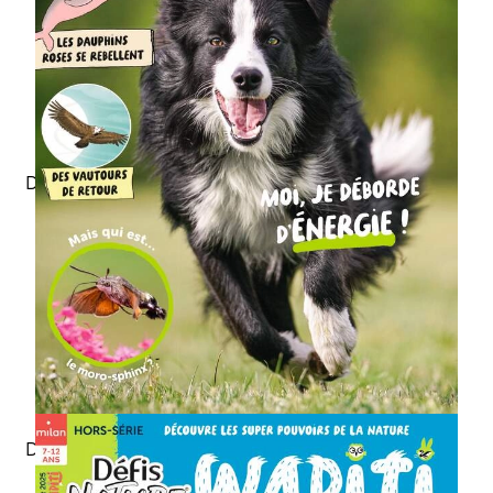
Un poster recto-verso
Des photos merveilleuses
Des documentaires
passionnants
Des cartes à collectionner