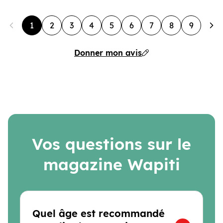
1
2
3
4
5
6
7
8
9
Donner mon avis
Vos questions sur le
magazine Wapiti
Quel âge est recommandé