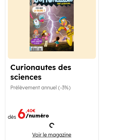
Curionautes des
sciences
Prélèvement annuel (-3%)
6
,40€
/numéro
dès
Chargement
Curionautes des sciences
Voir le magazine