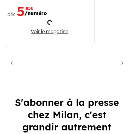
5
,85€
/numéro
dès
Chargement
Mordelire
Voir le magazine
cédent
Suiva
S'abonner à la presse
chez Milan, c'est
grandir autrement