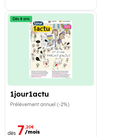
Dès 8 ans
1jour1actu
Prélèvement annuel (-2%)
7
,20€
/mois
dès