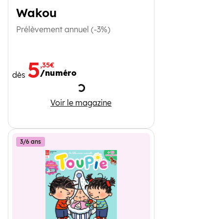
Wakou
Prélèvement annuel (-3%)
5
,35€
/numéro
dès
Chargement
Wakou
Voir le magazine
3/6 ans