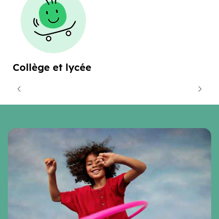
Collège et lycée
cédent
Suiva