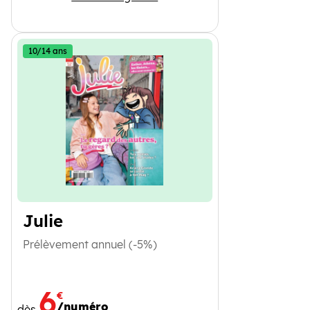
10/14 ans
Julie
Prélèvement annuel (-5%)
6
€
/numéro
dès