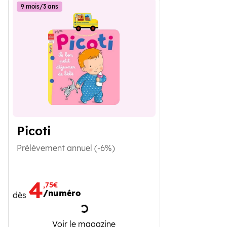
9 mois/3 ans
Picoti
Prélèvement annuel (-6%)
4
,75€
/numéro
dès
Chargement
Picoti
Voir le magazine