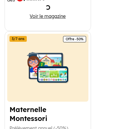
Chargement
Julie
Voir le magazine
3/7 ans
Offre -50%
Maternelle
Montessori
Prélèvement annuel (-50%)