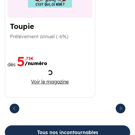
Toupie
Prélèvement annuel (-6%)
5
,75€
/numéro
dès
Chargement
Toupie
Voir le magazine
Suivant
récédent
Tous nos incontournables