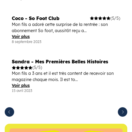
Coco - So Foot Club
(5/5)
Mon fils a adoré cette surprise de la rentrée : son
abonnement So foot, aussitôt reçu a...
Voir plus
8 septembre 2023
Sandra - Mes Premières Belles Histoires
(5/5)
Mon fils a 3 ans et il est très content de recevoir son
magazine chaque mois. Il est to...
Voir plus
15 avril 2023
Suiva
cédent