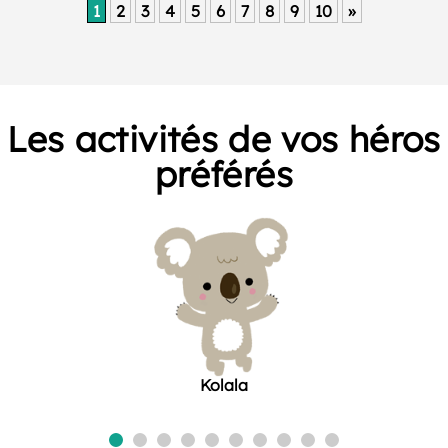
1
2
3
4
5
6
7
8
9
10
»
Les activités de vos héros
préférés
Kolala