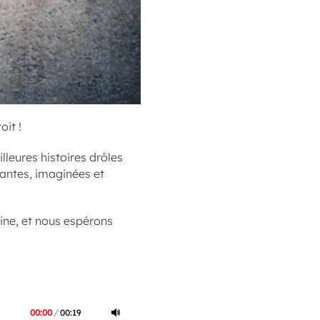
it !
lleures histoires drôles
nantes, imaginées et
aine, et nous espérons
00:00
/
00:19