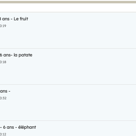
8 ans - Le fruit
0:19
6 ans- la patate
0:18
 ans -
0:32
 6 ans - éléphant
0:12