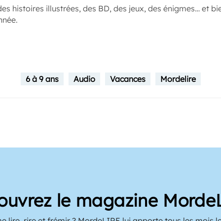
 histoires illustrées, des BD, des jeux, des énigmes… et b
nnée.
6 à 9 ans
Audio
Vacances
Mordelire
ouvrez le magazine Morde
 lire, rire et frémir ? MordeLIRE lui apporte tous les mois le