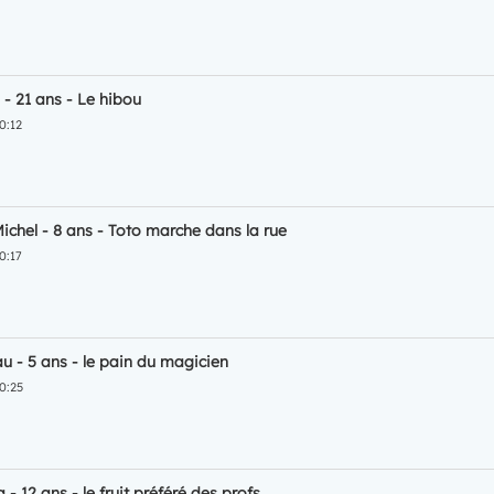
 - 21 ans - Le hibou
0:12
ichel - 8 ans - Toto marche dans la rue
0:17
u - 5 ans - le pain du magicien
0:25
- 12 ans - le fruit préféré des profs