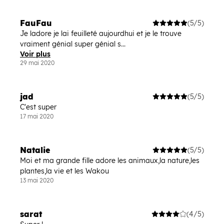
FauFau
(5/5)
Je ladore je lai feuilleté aujourdhui et je le trouve
vraiment génial super génial s...
Voir plus
29 mai 2020
jad
(5/5)
C'est super
17 mai 2020
Natalie
(5/5)
Moi et ma grande fille adore les animaux,la nature,les
plantes,la vie et les Wakou
13 mai 2020
sarat
(4/5)