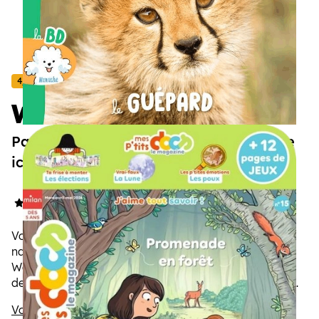
4/7 ans
Wakou
Passion animaux : l’aventure commence
ici
4.8/5
(23 avis)
Votre enfant est curieux et s'émerveille devant la
nature, les animaux... L'abonnement au magazine
Wakou est fait pour lui ! Documentaires à lire comme
des histoires, jeux, photos, Wakou raconte la vie des
animaux et les fait aimer de mille façons !
Voir la description