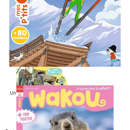
Une aventure dans la
nature
Une histoire d'animal en
photos
Un poster photo recto-
verso