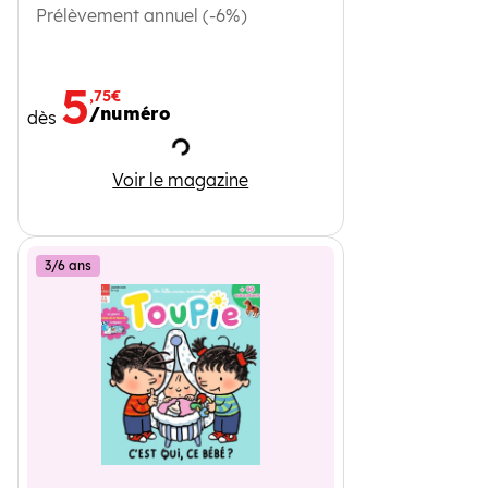
Prélèvement annuel (-6%)
5
,75€
/numéro
dès
Chargement
Toboggan
Voir le magazine
3/6 ans