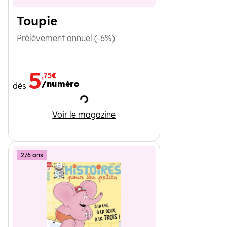
Toupie
Prélèvement annuel (-6%)
5
,75€
/numéro
dès
Chargement
Toupie
Voir le magazine
2/6 ans