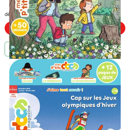
5
,35€
dès
/numéro
Choisir mon offre
Achetez maintenant et recevez votre numéro d'août
À quoi ressemble un
abonnement à un
magazine Wakou ?