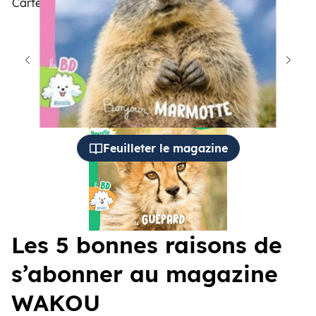
Cartes à collectionner, jeux,
BD
cédent
Suiva
Feuilleter le magazine
Les 5 bonnes raisons de
s’abonner au magazine
WAKOU