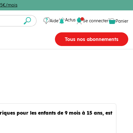
4,75€/mois
Se connecter
Actus
Aide
Se connecter
Panier
Panier vide
Tous nos abonnements
iques pour les enfants de 9 mois à 15 ans, est