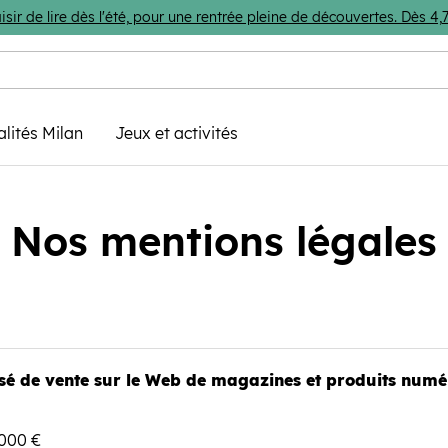
isir de lire dès l'été, pour une rentrée pleine de découvertes. Dès 
alités Milan
Jeux et activités
Nos mentions légales
isé de vente sur le Web de magazines et produits numér
 000 €