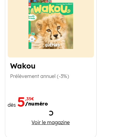
Wakou
Prélèvement annuel (-3%)
5
,35€
/numéro
dès
Chargement
Wakou
Voir le magazine