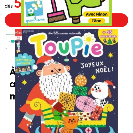
5
,75€
dès
/numéro
Choisir mon offre
Achetez maintenant et recevez votre numéro d'août
À quoi ressemble un
abonnement à un
magazine Toupie ?