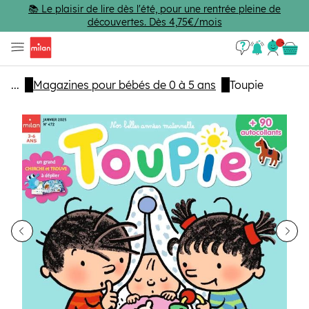
Passer au contenu principal
📚 Le plaisir de lire dès l'été, pour une rentrée pleine de
découvertes. Dès 4,75€/mois
Se con
Panie
...
Magazines pour bébés de 0 à 5 ans
Toupie
dent
Sui