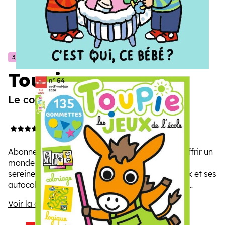
3/6 ans
Toupie
Le copain de l’école Maternelle
4/5
(14 avis)
Abonner son enfant au magazine Toupie, c’est offrir un
monde joyeux, ouvert et stimulant pour grandir
sereinement. Ses histoires, ses imagiers, ses jeux et ses
autocollants répondent à ses envies de rires, de
découvertes et de complicité avec vous.
Voir la description