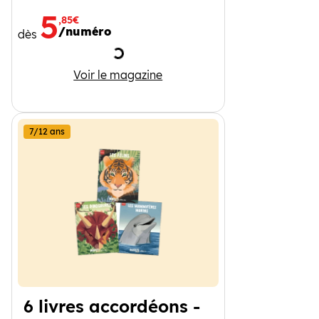
5
,85€
/numéro
dès
Chargement
J'apprends à lire
Voir le magazine
7/12 ans
6 livres accordéons -