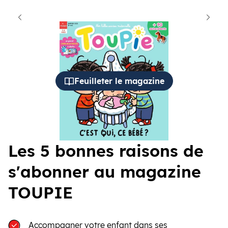
cédent
Suiva
Feuilleter le magazine
Les 5 bonnes raisons de
s'abonner au magazine
TOUPIE
Accompagner votre enfant dans ses