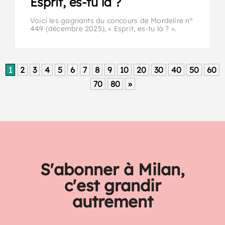
Esprit, es-tu là ?
Voici les gagnants du concours de Mordelire n°
449 (décembre 2025), « Esprit, es-tu là ? ».
1
2
3
4
5
6
7
8
9
10
20
30
40
50
60
70
80
»
S'abonner à Milan,
c'est grandir
autrement