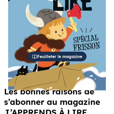
Des autocollants
cédent
Suiva
Feuilleter le magazine
Les bonnes raisons de
s’abonner au magazine
J’APPRENDS À LIRE