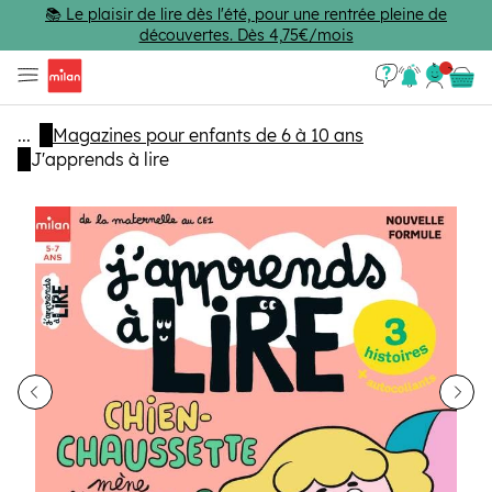
Passer au contenu principal
📚 Le plaisir de lire dès l'été, pour une rentrée pleine de
découvertes. Dès 4,75€/mois
Se con
Panie
...
Magazines pour enfants de 6 à 10 ans
J'apprends à lire
dent
Sui