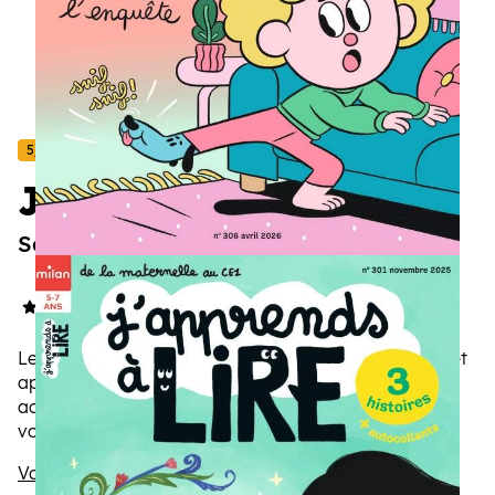
5/7 ans
J'apprends à lire
Ses premiers pas vers la lecture
4.4/5
(14 avis)
Le compagnon de l’éveil à la lecture avant, pendant et
après le CP. Chaque mois, ses 3 histoires
accompagnées d'activités claires et variées aident
votre enfant à prendre confiance et à progresser en
douceur.
Voir la description