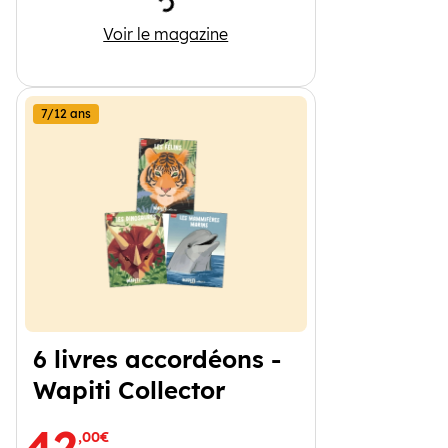
Chargement
Wakou
Voir le magazine
7/12 ans
6 livres accordéons -
Wapiti Collector
42
,00€