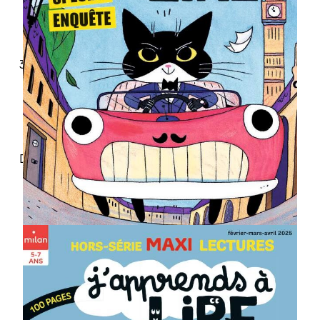
3 histoires, 3 expériences
de lecture
Des jeux pour soutenir la
compréhension
Une poésie et la bande
dessinée