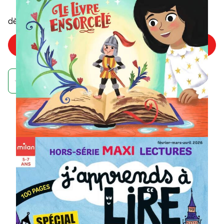
5
,85€
dès
/numéro
Choisir mon offre
Achetez maintenant et recevez votre numéro de septembre
À quoi ressemble un
abonnement à un
magazine J'apprends à
Lire ?