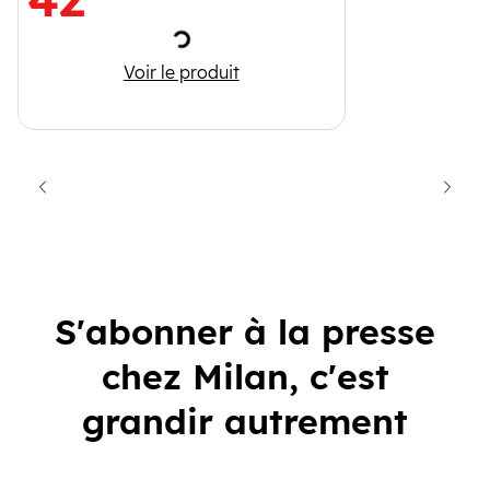
Chargement
6 livres accordéons - Wapiti Collector
Voir le produit
cédent
Suiva
S'abonner à la presse
chez Milan, c'est
grandir autrement