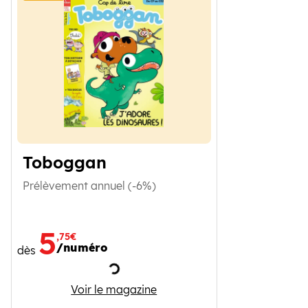
Toboggan
Prélèvement annuel (-6%)
5
,75€
/numéro
dès
Chargement
Toboggan
Voir le magazine