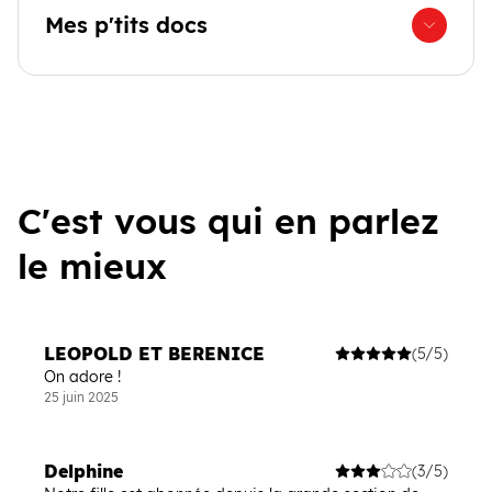
Mes p'tits docs
C'est vous qui en parlez
le mieux
LEOPOLD ET BERENICE
(5/5)
On adore !
25 juin 2025
Delphine
(3/5)