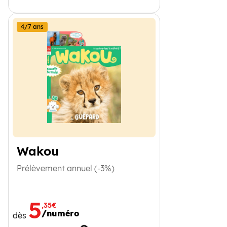
4/7 ans
Wakou
Prélèvement annuel (-3%)
5
,35€
/numéro
dès