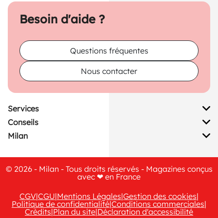
Besoin d'aide ?
Questions fréquentes
Nous contacter
Services
Conseils
Milan
© 2026 - Milan - Tous droits réservés - Magazines conçus
avec ❤ en France
CGV
|
CGU
|
Mentions Légales
|
Gestion des cookies
|
Politique de confidentialité
|
Conditions commerciales
|
Crédits
|
Plan du site
|
Déclaration d'accessibilité