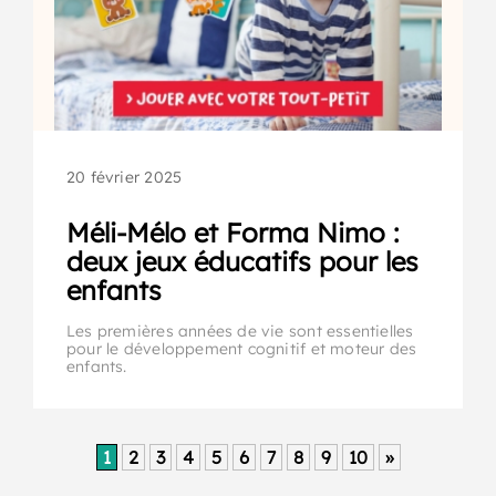
20 février 2025
Méli-Mélo et Forma Nimo :
deux jeux éducatifs pour les
enfants
Les premières années de vie sont essentielles
pour le développement cognitif et moteur des
enfants.
1
2
3
4
5
6
7
8
9
10
»