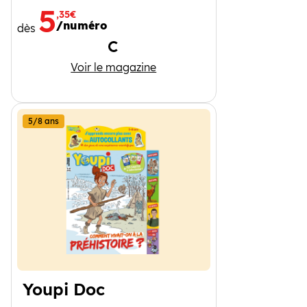
5
,35€
/numéro
dès
Chargement
Pomme d'Api
Voir le magazine
5/8 ans
Youpi Doc