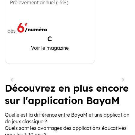
Prélèvement annuel (-5%)
6
€
/numéro
dès
Chargement
Youpi Doc
Voir le magazine
cédent
Suiva
Découvrez en plus encore
sur l'application BayaM
Quelle est la différence entre BayaM et une application
de jeux classique ?
Quels sont les avantages des applications éducatives
pour les 3-10 ans ?