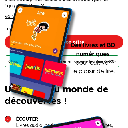
équipes de BayaM
Voir la description
Le 1er mois offert
Choisir mon offre
Offre spéciale vacances !
L’abonnement découverte annuel à
-50%
Un nouveau monde de
découvertes !
ÉCOUTER
Livres audio, podcasts, chansons, comptines,