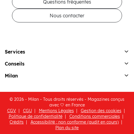
Questions fréquentes
Nous contacter
Services
Conseils
Milan
© 2026 - Milan - Tous droits réservés - Magazines conçus
avec 🤍 en France
CGV
CGU
Mentions Légales
Gestion des cookies
(ouvre une nouvelle fenêtre)
Politique de confidentialité
Conditions commerciales
Crédits
Accessibilité : non conforme (audit en cours)
Plan du site