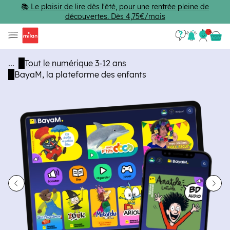
Passer au contenu principal
📚 Le plaisir de lire dès l'été, pour une rentrée pleine de
découvertes. Dès 4,75€/mois
Se con
Panie
...
Tout le numérique 3-12 ans
BayaM, la plateforme des enfants
dent
Sui