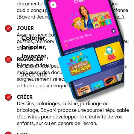
documentaires… retrouvez un riche catalogue
audio conçu par des éditeurs experts de l’enfance
(Bayard Jeunesse, Milan, Gallimard Jeunesse…).
JOUER
Avec nos jeux éducatifs, modules interactifs,
puzzles, mémory et quiz, apprendre devient un jeu
d’enfant !
REGARDER
Sur BayaM, on peut regarder des dessins animés
mais aussi des documentaires et des films
soigneusement sélectionnés par notre équipe
éditoriale pour chaque tranche d’âge.
CRÉER
Dessins, coloriages, cuisine, jardinage ou
bricolage, BayaM propose une source inépuisable
d’activités pour développer la créativité de vos
enfants, sur ou en dehors de l’écran.