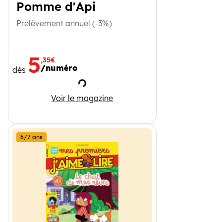
Pomme d'Api
Prélèvement annuel (-3%)
5
,35€
/numéro
dès
Chargement
Pomme d'Api
Voir le magazine
6/7 ans