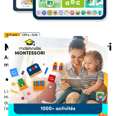
3/7 ans
Offre -50%
Maternelle Montessori
Apprendre à lire, écrire, compter et
même coder, en s'amusant !
5/5
(2 avis)
L'application éducative inspirée de la pédagogie
Montessori, qui accompagne les enfants de 3 à 7 ans
dans l’apprentissage des maths, de la lecture, de
l’écriture, des langues, de la logique et des activités
créatives. Pour progresser à son rythme, en