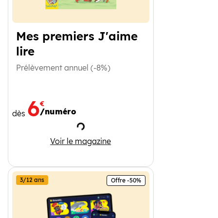
Mes premiers J'aime
lire
Prélèvement annuel (-8%)
6
€
/numéro
dès
Chargement
Mes premiers J'aime lire
Voir le magazine
3/12 ans
Offre -50%