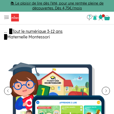
Passer au contenu principal
📚 Le plaisir de lire dès l'été, pour une rentrée pleine de
découvertes. Dès 4,75€/mois
Se con
Panie
...
Tout le numérique 3-12 ans
Maternelle Montessori
dent
Sui