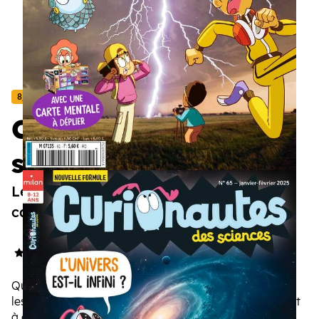
8/12 ans
Curionautes des
sciences
Les sciences n'ont jamais été aussi
captivantes.
4.8/5
(33 avis)
Que l'aventure scientifique commence ! Pour trouver
les réponses à leurs questions, les enfants apprennent
à observer, questionner, expérimenter, raisonner... Ils