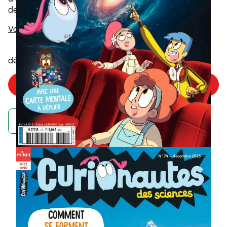
deviennent des explorateurs du savoir.
Voir la description
6
,40€
dès
/numéro
Choisir mon offre
Achetez maintenant et recevez votre numéro de septembre
À quoi ressemble un
abonnement à
Curionautes des