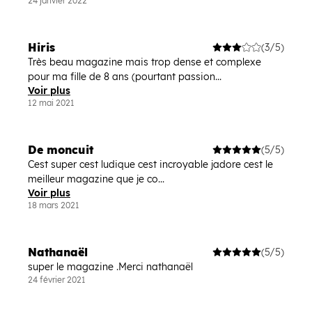
24 janvier 2022
Hiris
(3/5)
Très beau magazine mais trop dense et complexe
pour ma fille de 8 ans (pourtant passion...
Voir plus
12 mai 2021
De moncuit
(5/5)
Cest super cest ludique cest incroyable jadore cest le
meilleur magazine que je co...
Voir plus
18 mars 2021
Nathanaël
(5/5)
super le magazine .Merci nathanaël
24 février 2021