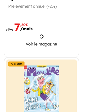
Prélèvement annuel (-2%)
7
,20€
/mois
dès
Chargement
1jour1actu
Voir le magazine
7/11 ans