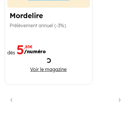
Mordelire
Prélèvement annuel (-3%)
5
,85€
/numéro
dès
Chargement
Mordelire
Voir le magazine
cédent
Suiva