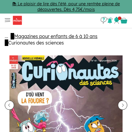
Passer au contenu principal
📚 Le plaisir de lire dès l'été, pour une rentrée pleine de
découvertes. Dès 4,75€/mois
Se con
Panie
...
Magazines pour enfants de 6 à 10 ans
Curionautes des sciences
dent
Sui