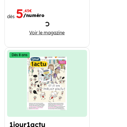
5
,45€
/numéro
dès
Chargement
Wapiti
Voir le magazine
Dès 8 ans
1jour1actu