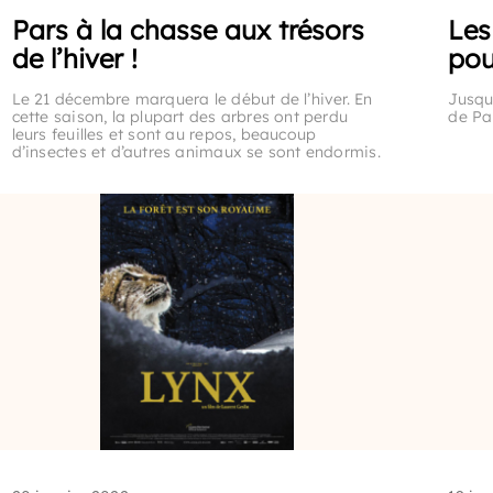
Pars à la chasse aux trésors
Les
de l’hiver !
pou
Le 21 décembre marquera le début de l’hiver. En
Jusqu
cette saison, la plupart des arbres ont perdu
de Par
leurs feuilles et sont au repos, beaucoup
d’insectes et d’autres animaux se sont endormis.