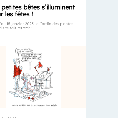
 petites bêtes s’illuminent
r les fêtes !
'au 15 janvier 2023, le Jardin des plantes
is te fait rétrécir !