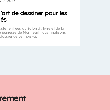
nvier 2022
l’art de dessiner pour les
bés
uste rentrées du Salon du livre et de la
e jeunesse de Montreuil, nous finalisons
 dossier de ce mois-ci.
trement