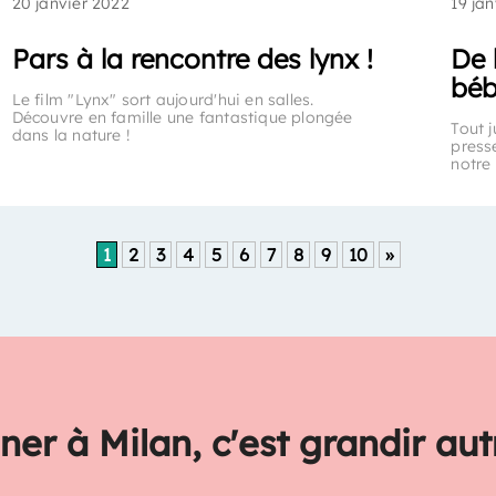
20 janvier 2022
19 ja
Pars à la rencontre des lynx !
De 
bé
Le film "Lynx" sort aujourd'hui en salles.
Découvre en famille une fantastique plongée
Tout j
dans la nature !
press
notre
1
2
3
4
5
6
7
8
9
10
»
ner à Milan, c'est grandir au