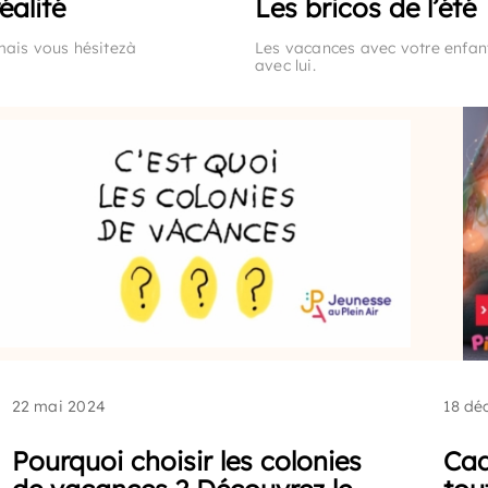
éalité
Les bricos de l’été
mais vous hésitezà
Les vacances avec votre enfant
avec lui.
22 mai 2024
18 dé
Pourquoi choisir les colonies
Cad