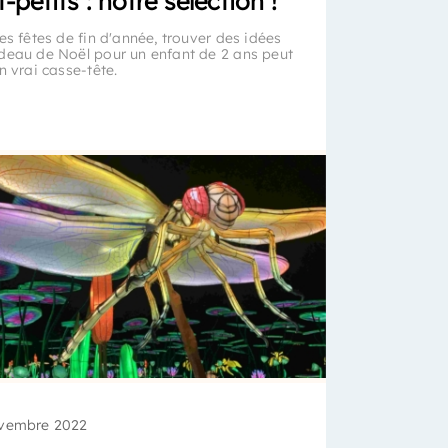
t-petits : notre sélection !
es fêtes de fin d'année, trouver des idées
deau de Noël pour un enfant de 2 ans peut
n vrai casse-tête.
vembre 2022