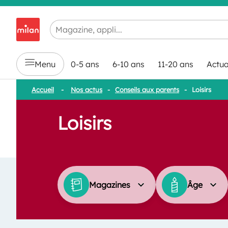
Chargement en cours...
Menu
0-5 ans
6-10 ans
11-20 ans
Actua
Accueil
-
Nos actus
-
Conseils aux parents
-
Loisirs
Loisirs
Magazines
Âge