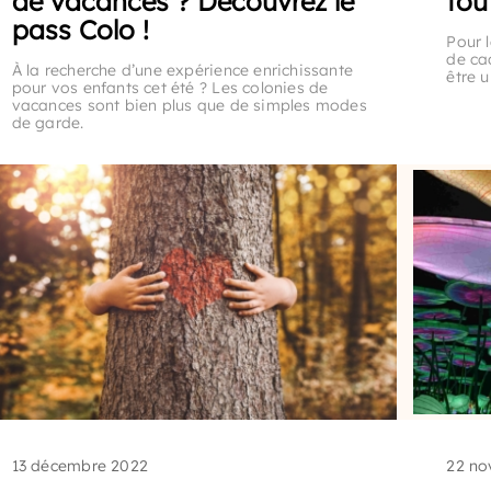
de vacances ? Découvrez le
tou
pass Colo !
Pour l
de ca
À la recherche d’une expérience enrichissante
être u
pour vos enfants cet été ? Les colonies de
vacances sont bien plus que de simples modes
de garde.
13 décembre 2022
22 no