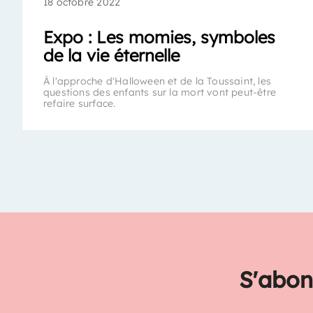
18 octobre 2022
Expo : Les momies, symboles
de la vie éternelle
À l'approche d'Halloween et de la Toussaint, les
questions des enfants sur la mort vont peut-être
refaire surface.
S'abon