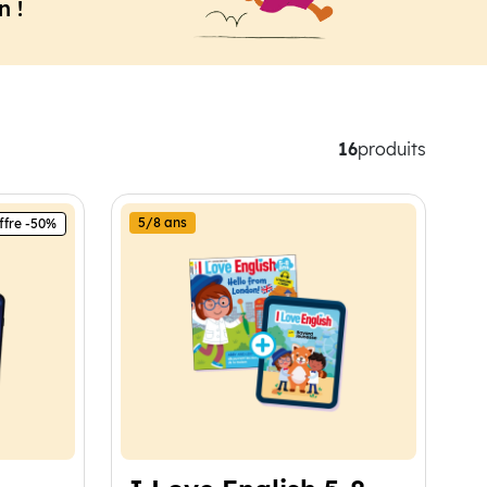
n !
16
produits
5/8 ans
ffre -50%