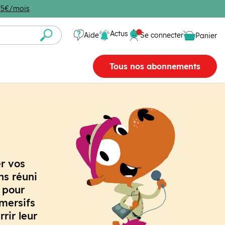
4,75€/mois
Se connecter
Actus
Aide
Se connecter
Panier
Panier vide
Tous nos abonnements
r vos
ns réuni
 pour
mersifs
rir leur