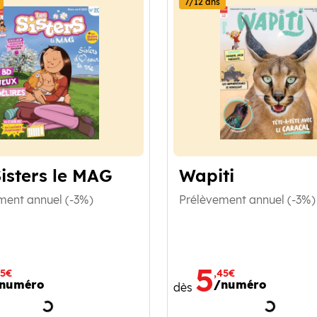
7/12 ans
Sisters le MAG
Wapiti
ment annuel (-3%)
Prélèvement annuel (-3%)
5
85€
,45€
numéro
/numéro
dès
Chargement
Charge