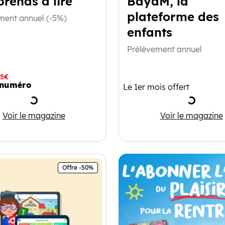
rends à lire
BayaM, la
plateforme des
ment annuel (-5%)
enfants
Prélèvement annuel
85€
numéro
Le 1er mois offert
Chargement
Charge
J'apprends à lire
BayaM, l
Voir le magazine
Voir le magazine
Offre -50%