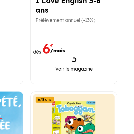
I Love English 5-8
ans
Prélèvement annuel (-13%)
6
€
/mois
dès
ment
Chargement
a plateforme des enfants
I Love English 5-8 ans
Voir le magazine
6/8 ans