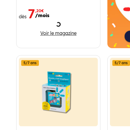
7
,20€
/mois
dès
Chargement
1jour1actu
Voir le magazine
5/7 ans
5/7 ans