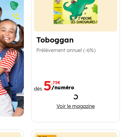
Toboggan
Prélèvement annuel (-6%)
5
,75€
/numéro
dès
Chargement
Toboggan
Voir le magazine