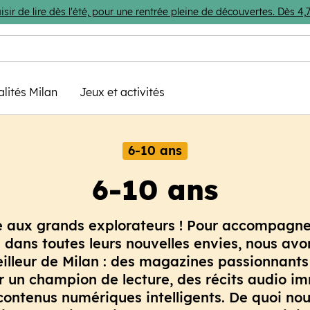
isir de lire dès l'été, pour une rentrée pleine de découvertes. Dès 
alités Milan
Jeux et activités
6-10 ans
6-10 ans
e aux grands explorateurs ! Pour accompagne
 dans toutes leurs nouvelles envies, nous avo
eilleur de Milan : des magazines passionnants
r un champion de lecture, des récits audio im
contenus numériques intelligents. De quoi nour