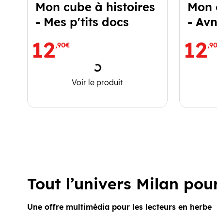
Mon cube à histoires
Mon 
- Mes p'tits docs
- Avn
12
12
,90€
,9
Chargement
Mon cube à histoires - Mes p'tits
Voir le produit
Tout l’univers Milan pour
Une offre multimédia pour les lecteurs en herbe