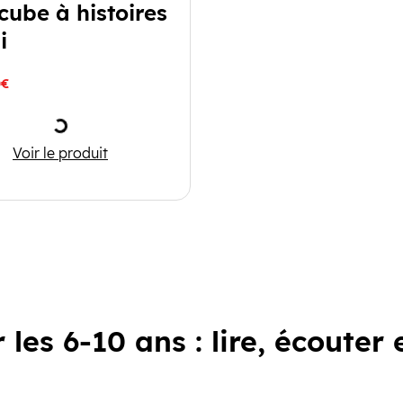
cube à histoires
i
0€
Chargement
 docs
Mon cube à histoires - Avni
Voir le produit
 les 6-10 ans : lire, écouter