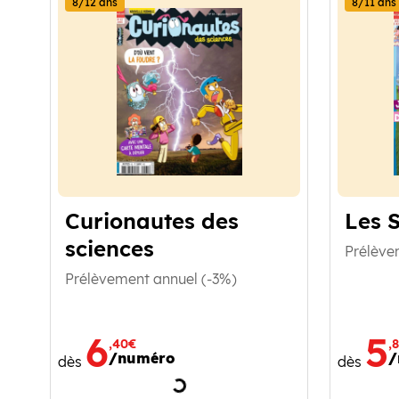
8/12 ans
8/11 ans
Curionautes des
Les 
sciences
Prélève
Prélèvement annuel (-3%)
6
5
,40€
,
/numéro
/
dès
dès
Chargement