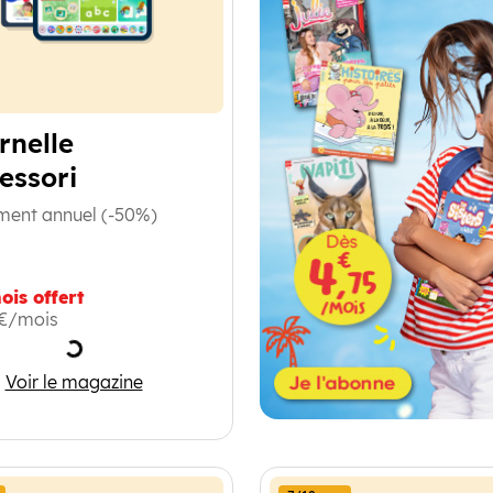
rnelle
essori
ment annuel (-50%)
ois offert
9€/mois
Chargement
Maternelle Montessori
Voir le magazine