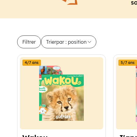
so
Filtrer
Trier
par : position
16 produits disponibles
4/7 ans
5/7 ans