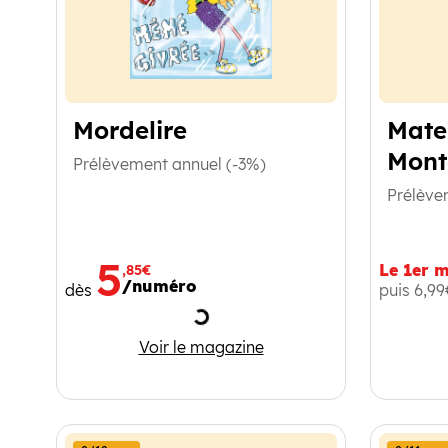
Mordelire
Mate
Mont
Prélèvement annuel (-3%)
Prélève
5
Le 1er m
,85€
/numéro
dès
puis 6,9
Chargement
Mordelire
Voir le magazine