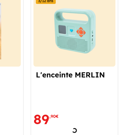
3/12 ans
L'enceinte MERLIN
89
,90€
ment
Chargement