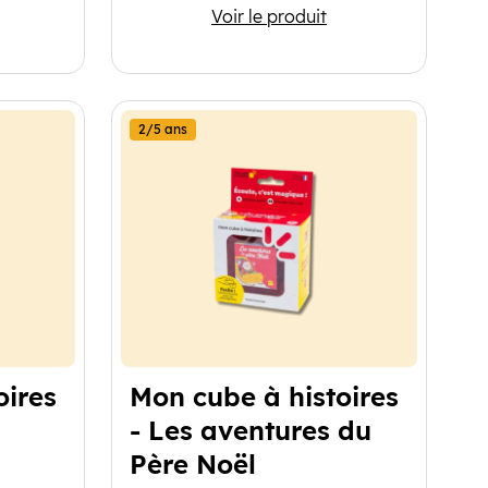
L'enceinte MERLIN
Voir le produit
2/5 ans
oires
Mon cube à histoires
- Les aventures du
Père Noël