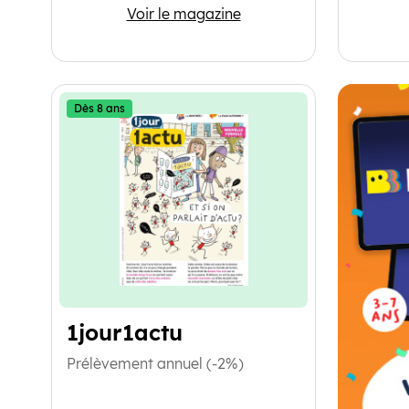
Curionautes des sciences
Voir le magazine
Dès 8 ans
1jour1actu
Prélèvement annuel (-2%)