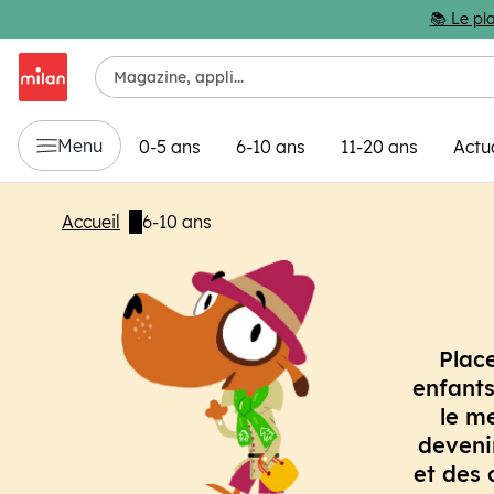
Passer au contenu principal
📚 Le pla
Menu
0-5 ans
6-10 ans
11-20 ans
Actu
Accueil
6-10 ans
Plac
enfants
le m
deveni
et des 