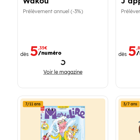
Wakou
J'app
Prélèvement annuel (-3%)
Prélève
5
5
,35€
,
/numéro
/
dès
dès
Chargement
Wakou
Voir le magazine
7/11 ans
3/7 ans