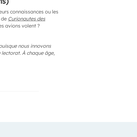
ns)
leurs connaissances ou les
s de
Curionautes des
s avions volent ?
e puisque nous innovons
 lectorat. À chaque âge,