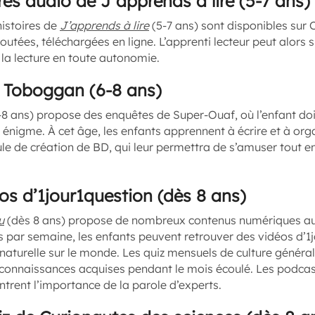
ires audio de J’apprends à lire (5-7 ans)
histoires de
J’apprends à lire
(5-7 ans) sont disponibles sur
coutées, téléchargées en ligne. L’apprenti lecteur peut alors
à la lecture en toute autonomie.
 Toboggan (6-8 ans)
8 ans) propose des enquêtes de Super-Ouaf, où l’enfant doit ê
énigme. À cet âge, les enfants apprennent à écrire et à org
 de création de BD, qui leur permettra de s’amuser tout e
os d’1jour1question (dès 8 ans)
u
(dès 8 ans) propose de nombreux contenus numériques aux
s par semaine, les enfants peuvent retrouver des vidéos d’1
 naturelle sur le monde. Les quiz mensuels de culture généra
s connaissances acquises pendant le mois écoulé. Les podca
ntrent l’importance de la parole d’experts.