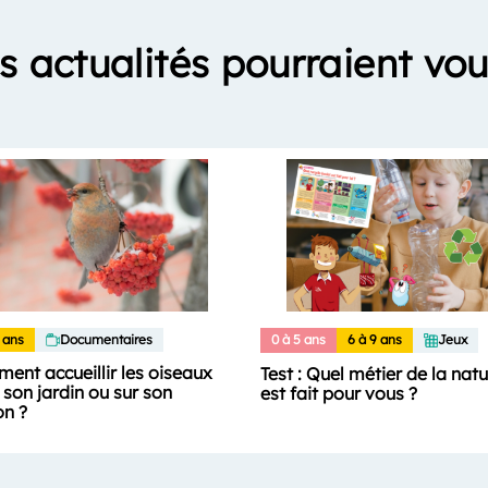
s actualités pourraient vou
 ans
Documentaires
0 à 5 ans
6 à 9 ans
Jeux
ent accueillir les oiseaux
Test : Quel métier de la nat
son jardin ou sur son
est fait pour vous ?
on ?