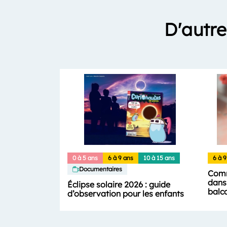
D'autre
0 à 5 ans
6 à 9 ans
10 à 15 ans
6 à 9
Documentaires
Comm
dans 
Éclipse solaire 2026 : guide
balc
d’observation pour les enfants