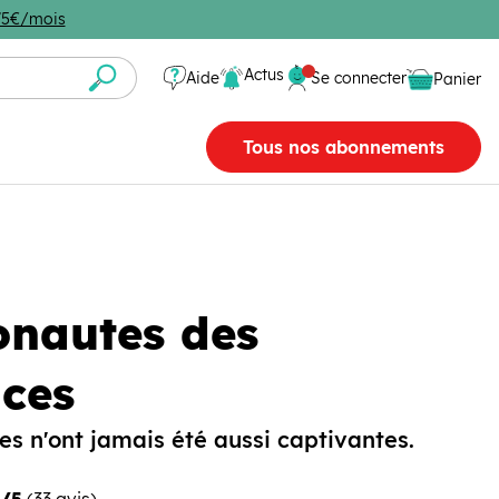
4,75€/mois
Se connecter
Actus
Aide
Se connecter
Panier
Panier vide
Tous nos abonnements
onautes des
nces
es n'ont jamais été aussi captivantes.