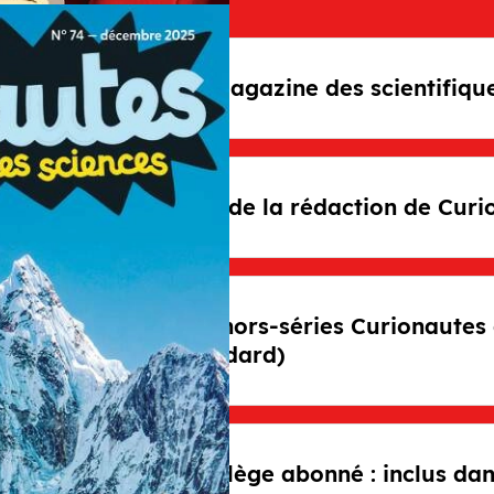
Le magazine des scientifiqu
s
Avis de la rédaction de Curi
Les hors-séries Curionautes 
standard)
Privilège abonné : inclus da