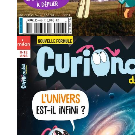
À quoi ressemble un
abonnement à Curionau
des sciences ?
Un récit documentaire
Un dépliant
Une expérience facile
Des jeux et
Précédent