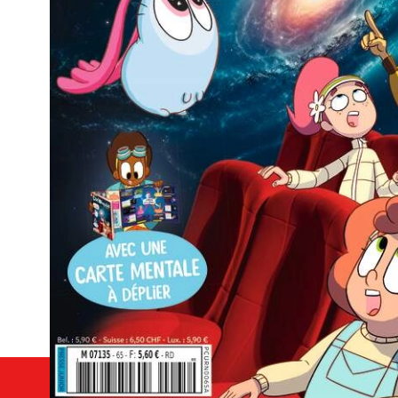
Les 5 bonnes raisons de
au magazine CURIONA
SCIENCES
Répondre aux questions que votre enfant se p
Expérimenter la démarche scientifique pas à 
S’initier aux grandes notions scientifiques
Donner l’envie d’approfondir de nouvelles con
Satisfaire sa curiosité naturelle sur le monde