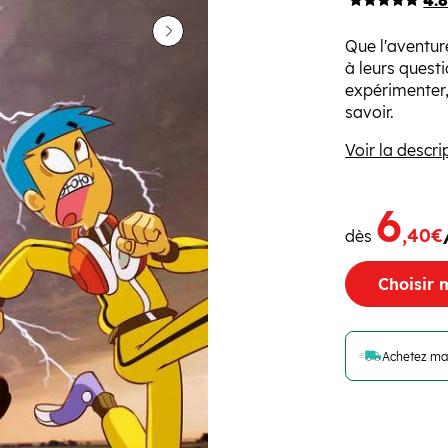
4.
Suivant
Que l'aventur
à leurs quest
expérimenter,
savoir.
Voir la descri
6
,40€
dès
Choisir 
Achetez ma