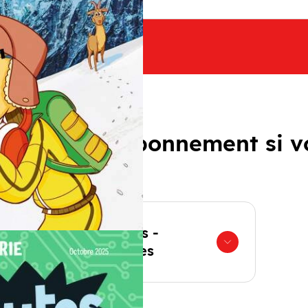
ffer votre abonnement si v
Hors-séries -
Curionautes