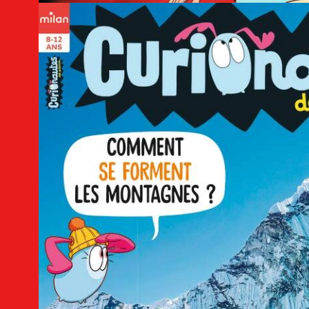
Découvrez le magazine
Curionautes des science