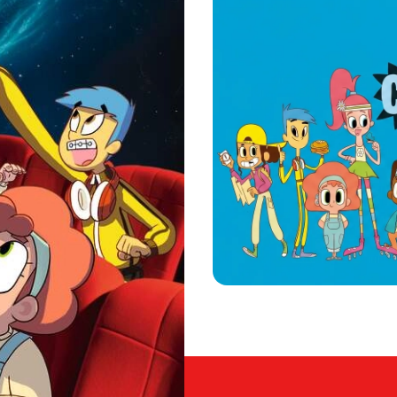
 s'abonner
UTES DES
ose
pas
naissances