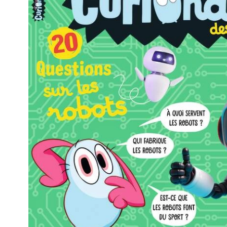
C'est vous qui en parlez
Duc
Top
17 octobre 2025
lea
trop bien!!!
8 octobre 2025
Juliette