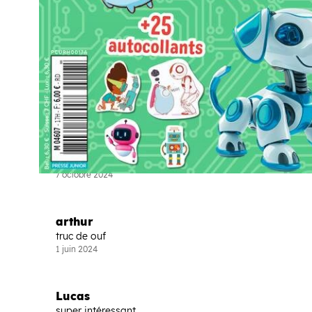
Hyper intéressant.
21 août 2025
Mia
C'est trop bien
11 février 2025
tiler
tros bien !
7 octobre 2024
arthur
truc de ouf
1 juin 2024
Lucas
super intéressant