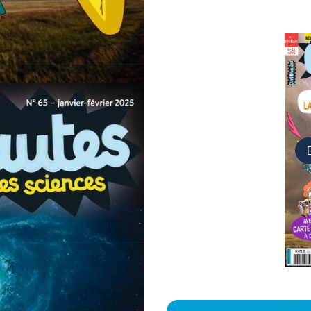
tes
 géant
 une BD
Suivant