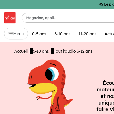
Passer au contenu principal
📚 Le pla
Menu
0-5 ans
6-10 ans
11-20 ans
Actu
Accueil
6-10 ans
Tout l'audio 3-12 ans
Écou
moteur 
et no
unique
faire v