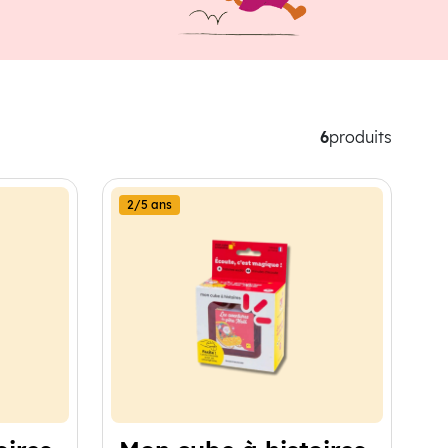
6
produits
2/5 ans