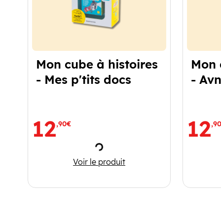
Mon cube à histoires
Mon 
- Mes p'tits docs
- Avn
12
12
,90€
,9
Chargement
Mon cube à histoires - Mes p'tits
Voir le produit