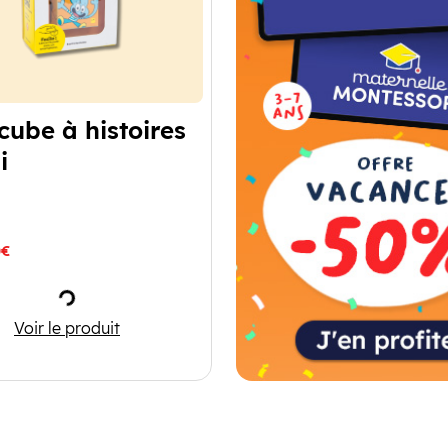
cube à histoires
i
0€
Chargement
 docs
Mon cube à histoires - Avni
Voir le produit