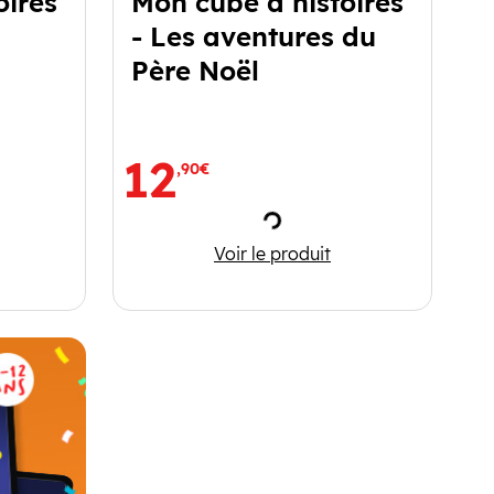
oires
Mon cube à histoires
- Les aventures du
Père Noël
12
,90€
ment
Chargement
 à histoires Petit Ours Brun s’amuse
Mon cube à histoires - Les
Voir le produit