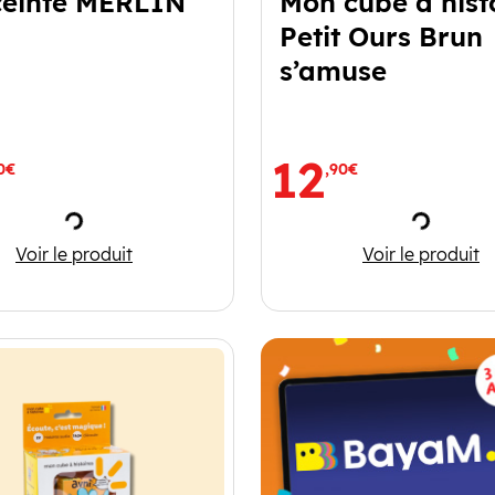
ceinte MERLIN
Mon cube à hist
Petit Ours Brun
s’amuse
12
0€
,90€
Chargement
Charge
ts
L'enceinte MERLIN
Mon cube
Voir le produit
Voir le produit