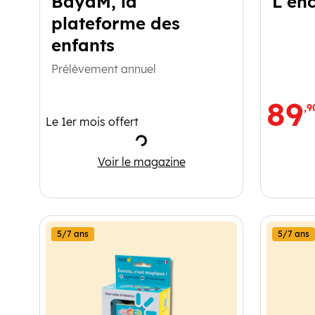
BayaM, la
L'en
plateforme des
enfants
Prélèvement annuel
89
,9
Le 1er mois offert
Chargement
BayaM, la plateforme des enfan
Voir le magazine
5/7 ans
5/7 ans