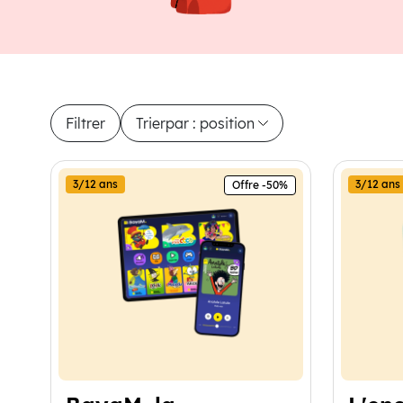
Filtrer
Trier
par : position
6 produits disponibles
3/12 ans
3/12 ans
Offre -50%