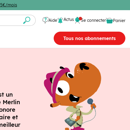
4,75€/mois
Se connecter
Actus
Aide
Se connecter
Panier
Panier vide
Tous nos abonnements
st un
e Merlin
sonore
aire et
meilleur