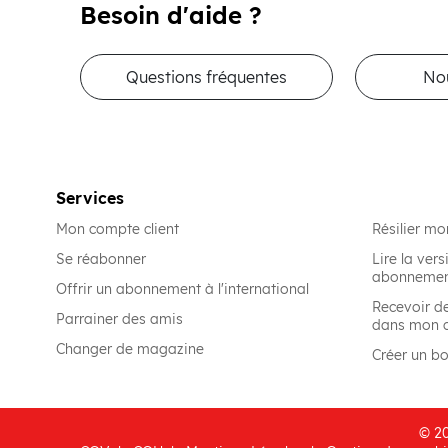
Besoin d'aide ?
Questions fréquentes
No
Services
Mon compte client
Résilier m
Se réabonner
Lire la ve
abonneme
Offrir un abonnement à l'international
Recevoir d
Parrainer des amis
dans mon 
Changer de magazine
Créer un b
© 20