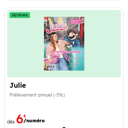
10/14 ans
Julie
Prélèvement annuel (-5%)
6
€
/numéro
dès