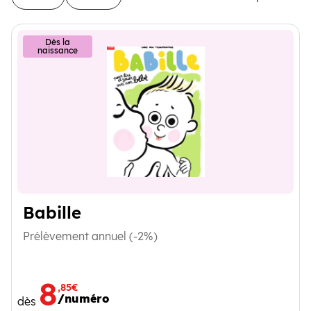
20 produits disponibles
Dès la
naissance
Babille
Prélèvement annuel (-2%)
8
,85€
/numéro
dès