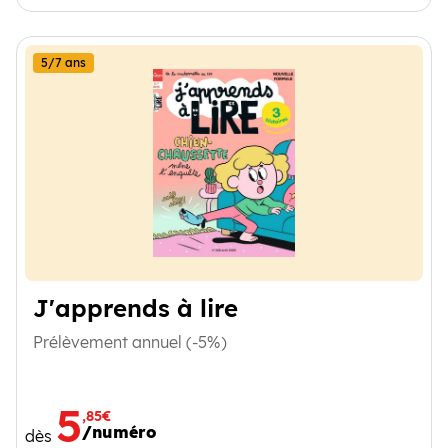
5/7 ans
J'apprends à lire
Prélèvement annuel (-5%)
5
,85€
/numéro
dès