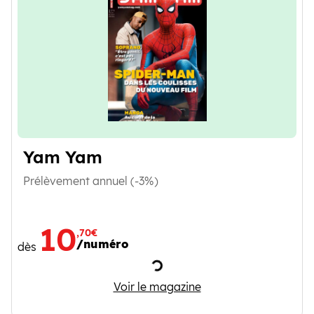
Yam Yam
Prélèvement annuel (-3%)
10
,70€
/numéro
dès
Chargement
Yam Yam
Voir le magazine