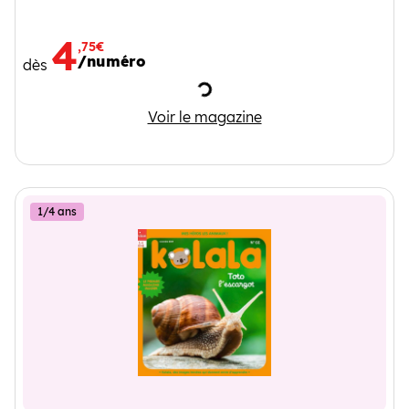
4
,75€
/numéro
dès
Chargement
Picoti
Voir le magazine
1/4 ans