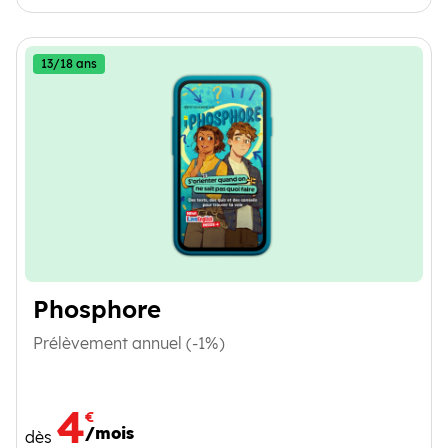
13/18 ans
Phosphore
Prélèvement annuel (-1%)
4
€
/mois
dès