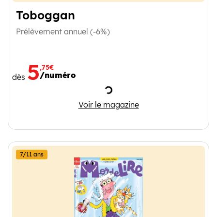
Toboggan
Prélèvement annuel (-6%)
5
,75€
/numéro
dès
Chargement
Toboggan
Voir le magazine
7/11 ans