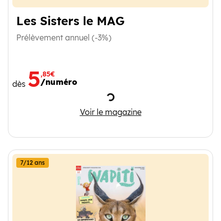
Les Sisters le MAG
Prélèvement annuel (-3%)
5
,85€
/numéro
dès
Chargement
Les Sisters le MAG
Voir le magazine
7/12 ans