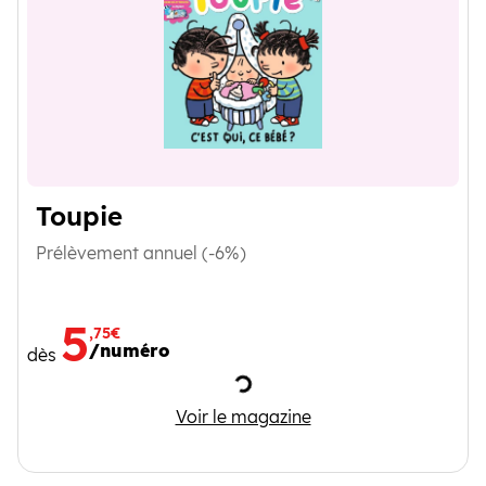
Toupie
Prélèvement annuel (-6%)
5
,75€
/numéro
dès
Chargement
Toupie
Voir le magazine