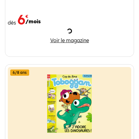
6
€
/mois
dès
Chargement
I Love English 5-8 ans
Voir le magazine
6/8 ans