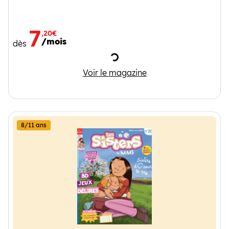
7
,20€
/mois
dès
Chargement
1jour1actu
Voir le magazine
8/11 ans