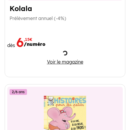
Kolala
Prélèvement annuel (-4%)
6
,15€
/numéro
dès
Chargement
Kolala
Voir le magazine
2/6 ans