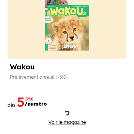
Wakou
Prélèvement annuel (-3%)
5
,35€
/numéro
dès
Chargement
Wakou
Voir le magazine