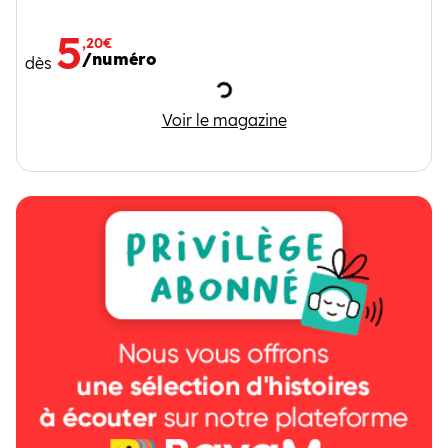
5
,20€
/numéro
dès
Chargement
So Foot Club
Voir le magazine