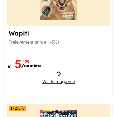
Wapiti
Prélèvement annuel (-3%)
5
,45€
/numéro
dès
Chargement
Wapiti
Voir le magazine
8/12 ans