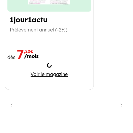
1jour1actu
Prélèvement annuel (-2%)
7
,20€
/mois
dès
Chargement
1jour1actu
Voir le magazine
cédent
Suiva