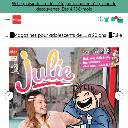
Passer au contenu principal
📚 Le plaisir de lire dès l'été, pour une rentrée pleine de
découvertes. Dès 4,75€/mois
Se con
Panie
...
Magazines pour adolescents de 11 à 20 ans
Julie
dent
Sui