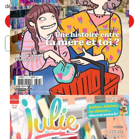
6
€
dès
/numéro
Choisir mon offre
Achetez maintenant et recevez votre numéro d'août
À quoi ressemble un
abonnement à un
magazine Julie ?