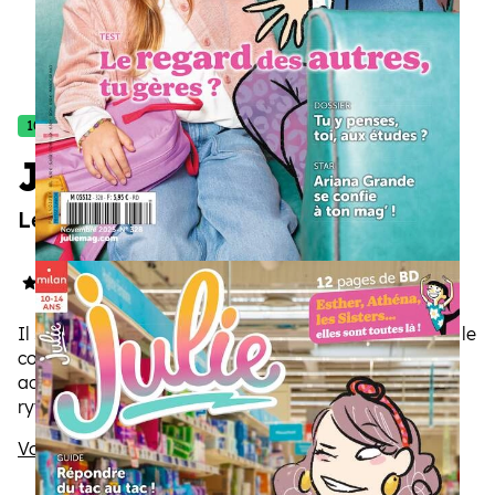
10/14 ans
Julie
Le magazine qui parle à toutes les filles
4.9/5
(283 avis)
Il se passe tellement de choses à la préadolescence : le
corps change, la personnalité s'affirme. Julie
accompagne les filles pour les aider à grandir à leur
rythme, à gagner en confiance, et petit à petit, à
déployer leurs ailes.
Voir la description