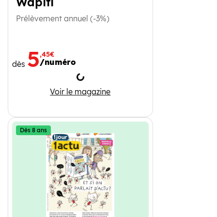
Wapiti
Prélèvement annuel (-3%)
5
,45€
/numéro
dès
Chargement
Wapiti
Voir le magazine
Dès 8 ans