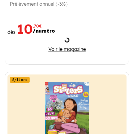
Prélèvement annuel (-3%)
10
,70€
/numéro
dès
Chargement
Yam Yam
Voir le magazine
8/11 ans