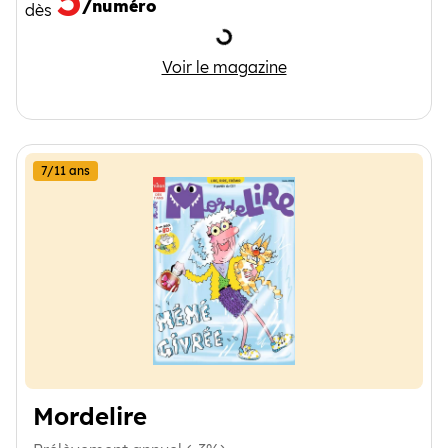
/numéro
dès
Chargement
So Foot Club
Voir le magazine
7/11 ans
Mordelire