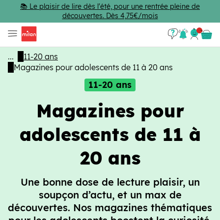
Passer au contenu principal
📚 Le plaisir de lire dès l'été, pour une rentrée pleine de
découvertes. Dès 4,75€/mois
Se con
Panie
...
11-20 ans
Magazines pour adolescents de 11 à 20 ans
11-20 ans
Magazines pour
adolescents de 11 à
20 ans
Une bonne dose de lecture plaisir, un
soupçon d’actu, et un max de
découvertes. Nos magazines thématiques