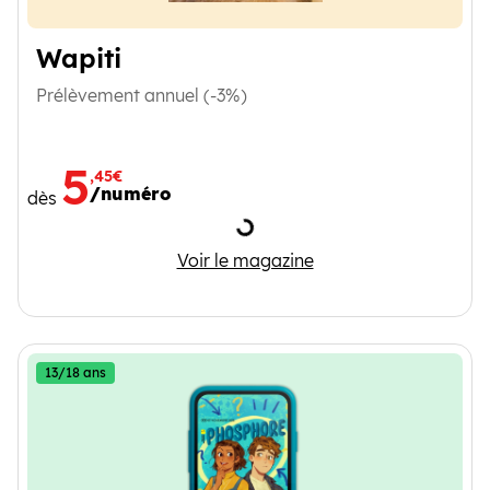
Wapiti
Prélèvement annuel (-3%)
5
,45€
/numéro
dès
Chargement
Wapiti
Voir le magazine
13/18 ans