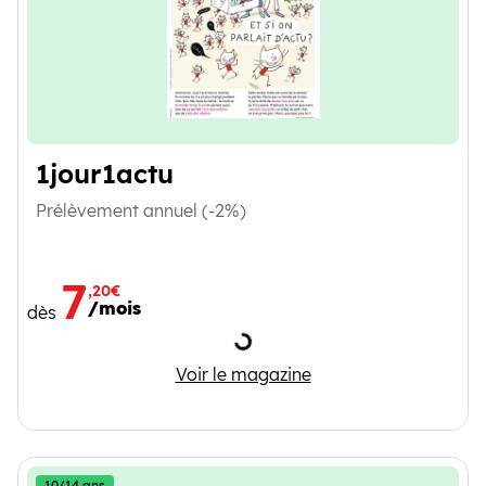
1jour1actu
Prélèvement annuel (-2%)
7
,20€
/mois
dès
Chargement
1jour1actu
Voir le magazine
10/14 ans