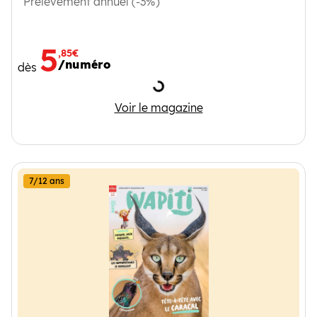
Prélèvement annuel (-3%)
5
,85€
/numéro
dès
Chargement
Mordelire
Voir le magazine
7/12 ans