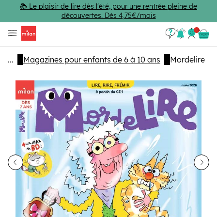
Passer au contenu principal
📚 Le plaisir de lire dès l'été, pour une rentrée pleine de
découvertes. Dès 4,75€/mois
Se con
Panie
...
Magazines pour enfants de 6 à 10 ans
Mordelire
dent
Sui