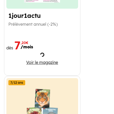
1jour1actu
Prélèvement annuel (-2%)
7
,20€
/mois
dès
Chargement
1jour1actu
Voir le magazine
7/12 ans