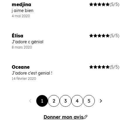
medjina
(5/5)
j aime bien
4 mai 2020
Élisa
(5/5)
J'adore c génial
8 mars 2020
Oceane
(5/5)
J'adore c'est genial !
14 février 2020
1
2
3
4
5
Donner mon avis