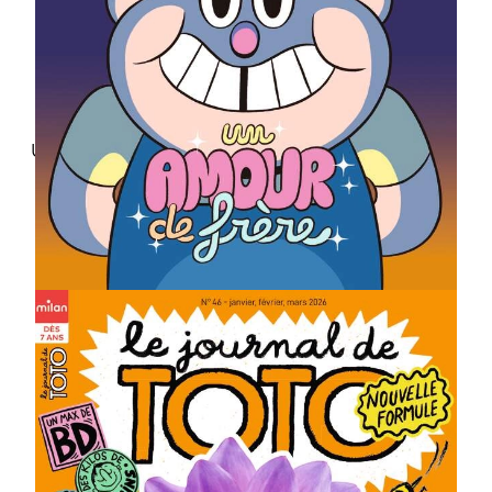
Un roman qui fait rire
Une histoire qui fait peur
12 pages de BD et
d'humour
Des jeux pour stimuler
l'écrit