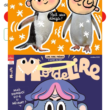
5
,85€
dès
/numéro
Choisir mon offre
Achetez maintenant et recevez votre numéro de septembre
À quoi ressemble un
abonnement à un
magazine MordeLIRE ?