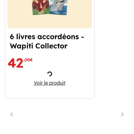
6 livres accordéons -
Wapiti Collector
42
,00€
Chargement
6 livres accordéons - Wapiti Collector
Voir le produit
cédent
Suiva