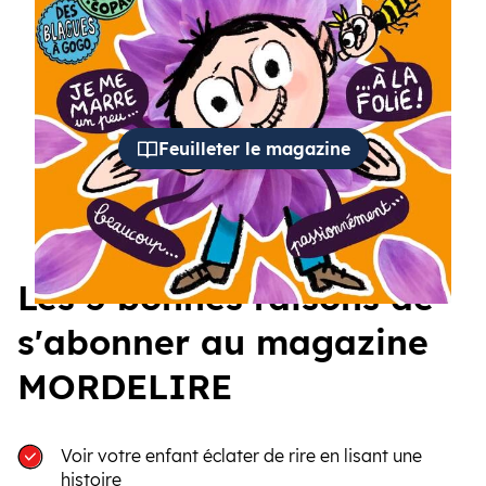
cédent
Suiva
Feuilleter le magazine
Les 5 bonnes raisons de
s'abonner au magazine
MORDELIRE
Voir votre enfant éclater de rire en lisant une
histoire