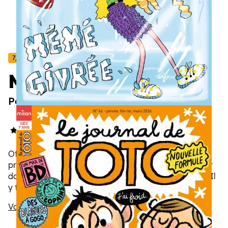
7/11 ans
Mordelire
Pour lire, rire et frémir
4.6/5
(17 avis)
Offrir un abonnement à MordeLIRE, le magazine
préféré des lecteurs avides de sensations fortes, c’est
donner à votre enfant l’envie de lire pour longtemps. Il
y trouvera des histoires drôles, intenses, parfois
frissonnantes, toujours captivantes.
Voir la description