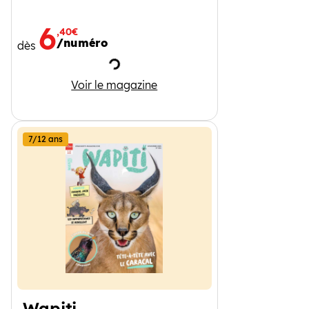
6
,40€
/numéro
dès
Chargement
Curionautes des sciences
Voir le magazine
7/12 ans
Wapiti