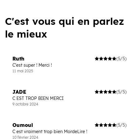
C'est vous qui en parlez
le mieux
Ruth
(5/5)
C'est super ! Merci !
11 mai 2025
JADE
(5/5)
C EST TROP BIEN MERCI
9 octobre 2024
Oumoul
(5/5)
C est vraiment trop bien MordeLire !
10 février 2024