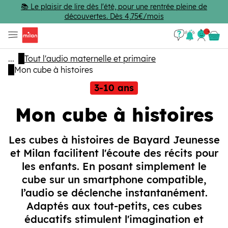
Passer au contenu principal
📚 Le plaisir de lire dès l'été, pour une rentrée pleine de
découvertes. Dès 4,75€/mois
Se con
Panie
...
Tout l'audio maternelle et primaire
Mon cube à histoires
3-10 ans
Mon cube à histoires
Les cubes à histoires de Bayard Jeunesse
et Milan facilitent l'écoute des récits pour
les enfants. En posant simplement le
cube sur un smartphone compatible,
l’audio se déclenche instantanément.
Adaptés aux tout-petits, ces cubes
éducatifs stimulent l'imagination et