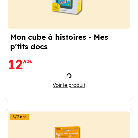
Mon cube à histoires - Mes
p'tits docs
12
,90€
Chargement
Mon cube à histoires - Mes p't
Voir le produit
5/7 ans