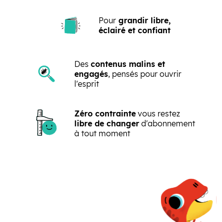
Pour
grandir libre,
éclairé et confiant
Des
contenus malins et
Vous n’avez pas enc
engagés
, pensés pour ouvrir
l'esprit
de compte
client en
Zéro contrainte
vous restez
libre de changer
d'abonnement
Créez-le maintenant ! Vous pourr
à tout moment
●
Gérer vos informations personne
Précédent
Suivant
abonnements
●
Lire la version numérique de vo