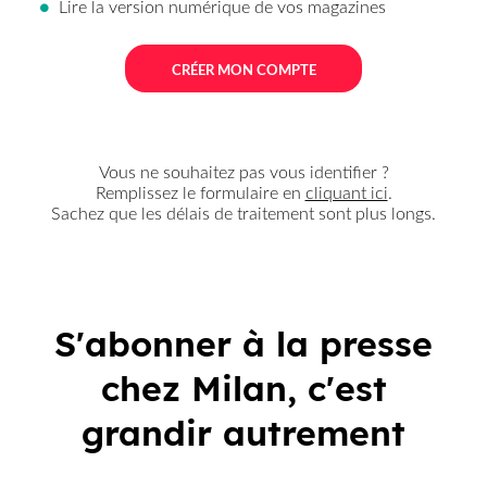
Nous vous informerons
de numéros restants à re
ainsi que de
la date de fi
abonnement.
C’est simple et rapid
S'abonner à la presse
chez Milan, c'est
ME CONNECTER
grandir autrement