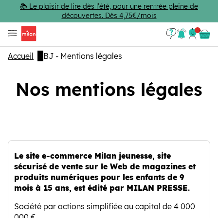
Passer au contenu principal
📚 Le plaisir de lire dès l'été, pour une rentrée pleine de
découvertes. Dès 4,75€/mois
Se con
Panie
Accueil
BJ - Mentions légales
Nos mentions légales
Le site e-commerce Milan jeunesse, site
sécurisé de vente sur le Web de magazines et
produits numériques pour les enfants de 9
mois à 15 ans, est édité par MILAN PRESSE.
Société par actions simplifiée au capital de 4 000
000 €