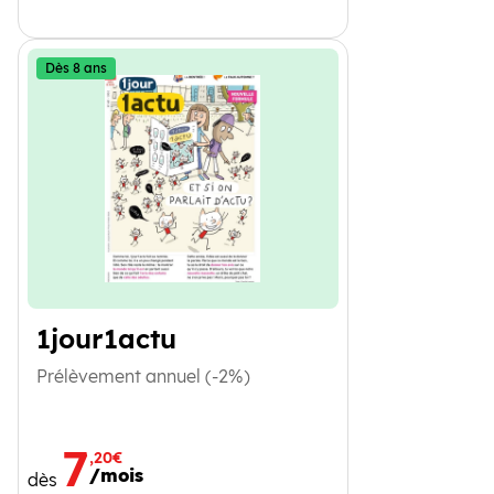
Dès 8 ans
1jour1actu
Prélèvement annuel (-2%)
7
,20€
/mois
dès