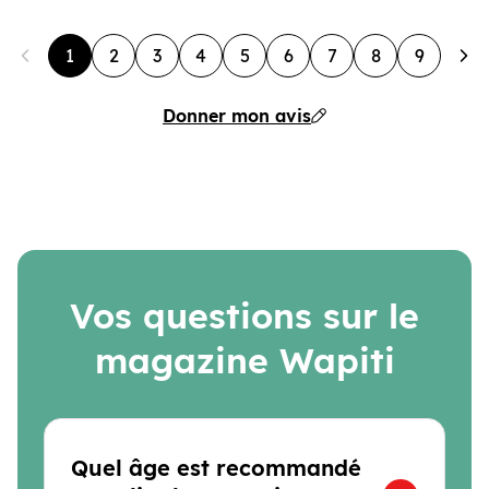
1
2
3
4
5
6
7
8
9
Donner mon avis
Vos questions sur le
magazine Wapiti
Quel âge est recommandé