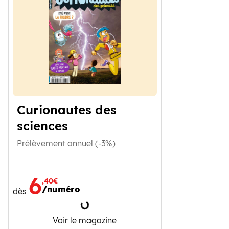
Curionautes des
sciences
Prélèvement annuel (-3%)
6
,40€
/numéro
dès
Chargement
Curionautes des sciences
Voir le magazine