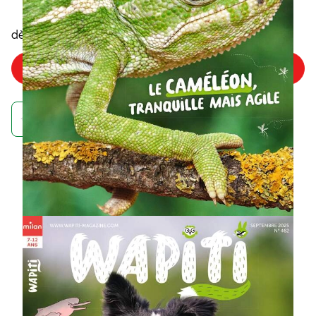
5
,45€
dès
/numéro
Choisir mon offre
Achetez maintenant et recevez votre numéro d'août
À quoi ressemble un
abonnement au
magazine Wapiti ?