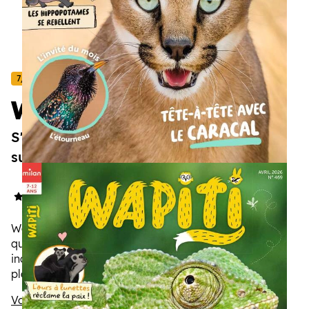
7/12 ans
Wapiti
S'émerveiller des animaux, tout savoir
sur eux !
4.9/5
(73 avis)
Wapiti ouvre grand la fenêtre sur la vie sauvage : de
quoi nourrir la passion des animaux et devenir
incollable sur les espèces aux quatre coins de la
planète. Ses photos spectaculaires les dévoilent
comme vous ne les avez jamais vus.
Voir la description