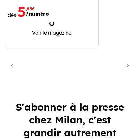
5
,85€
/numéro
dès
Chargement
Mordelire
Voir le magazine
cédent
Suiva
S'abonner à la presse
chez Milan, c'est
grandir autrement