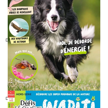
Un poster recto-verso
Des photos merveilleuses
Des documentaires
passionnants
Des cartes à collectionner