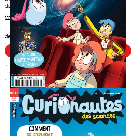
deviennent des explorateurs du savoir.
Voir la description
6
,40€
dès
/numéro
Choisir mon offre
Achetez maintenant et recevez votre numéro de septembre
À quoi ressemble un
abonnement à
Curionautes des