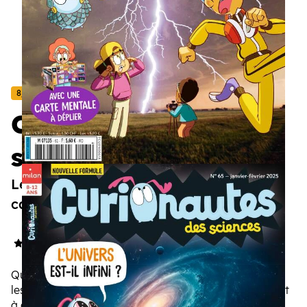
8/12 ans
Curionautes des
sciences
Les sciences n'ont jamais été aussi
captivantes.
4.8/5
(33 avis)
Que l'aventure scientifique commence ! Pour trouver
les réponses à leurs questions, les enfants apprennent
à observer, questionner, expérimenter, raisonner... Ils