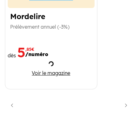
Mordelire
Prélèvement annuel (-3%)
5
,85€
/numéro
dès
Chargement
Mordelire
Voir le magazine
cédent
Suiva