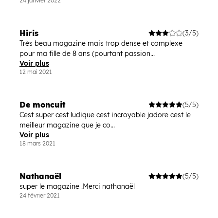
24 janvier 2022
Hiris
(3/5)
Très beau magazine mais trop dense et complexe
pour ma fille de 8 ans (pourtant passion...
Voir plus
12 mai 2021
De moncuit
(5/5)
Cest super cest ludique cest incroyable jadore cest le
meilleur magazine que je co...
Voir plus
18 mars 2021
Nathanaël
(5/5)
super le magazine .Merci nathanaël
24 février 2021