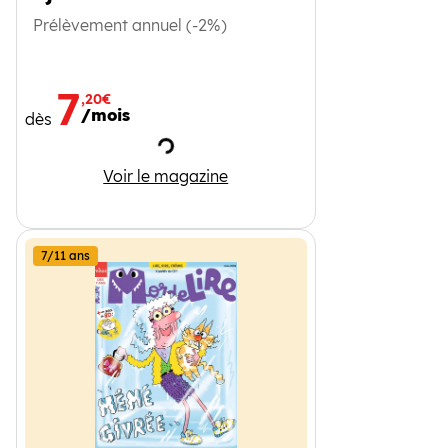
Prélèvement annuel (-2%)
7
,20€
/mois
dès
Chargement
1jour1actu
Voir le magazine
7/11 ans