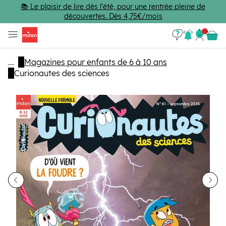
Passer au contenu principal
📚 Le plaisir de lire dès l'été, pour une rentrée pleine de
découvertes. Dès 4,75€/mois
Se con
Panie
...
Magazines pour enfants de 6 à 10 ans
Curionautes des sciences
dent
Sui