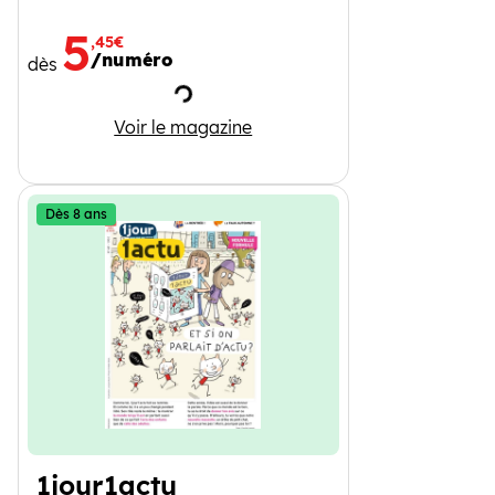
5
,45€
/numéro
dès
Chargement
Wapiti
Voir le magazine
Dès 8 ans
1jour1actu