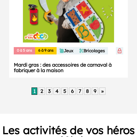
0 à 5 ans
6 à 9 ans
Jeux
Bricolages
Mardi gras : des accessoires de carnaval à
fabriquer à la maison
1
2
3
4
5
6
7
8
9
»
Les activités de vos héros