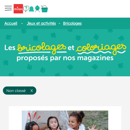
Accueil
-
Jeux et activités
-
Bricolages
Non classé
X