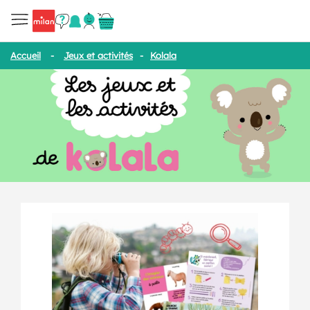
Accueil
-
Jeux et activités
-
Kolala